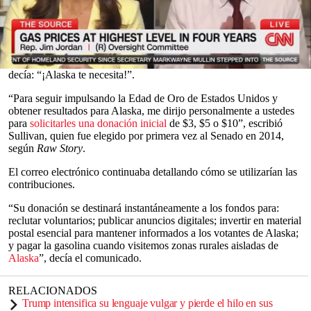
gasolina
, después de haber respaldado públicamente
la guerra del
presidente Donald Trump en Irán
, que
disparó el precio mundial
del combustible
.
La solicitud del legislador republicano llegó en un
correo
electrónico de recaudación de fondos
del 11 de mayo, cuyo asunto
0
decía: “¡Alaska te necesita!”.
seconds
of
“Para seguir impulsando la Edad de Oro de Estados Unidos y
0
obtener resultados para Alaska, me dirijo personalmente a ustedes
seconds
para
solicitarles una donación inicial
de $3, $5 o $10”, escribió
Sullivan, quien fue elegido por primera vez al Senado en 2014,
según
Raw Story
.
El correo electrónico continuaba detallando cómo se utilizarían las
contribuciones.
“Su donación se destinará instantáneamente a los fondos para:
reclutar voluntarios; publicar anuncios digitales; invertir en material
postal esencial para mantener informados a los votantes de Alaska;
y pagar la gasolina cuando visitemos zonas rurales aisladas de
Alaska
”, decía el comunicado.
RELACIONADOS
Trump intensifica su lenguaje vulgar y pierde el hilo en sus