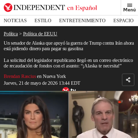
Removed from bookmarks
Menú
Close popover
Bookmark popover
NOTICIAS
ESTILO
ENTRETENIMIENTO
ESPACIO
DEPORTES
Política
Política de EEUU
Un senador de Alaska que apoyó la guerra de Trump contra Irán ahora
está pidiendo dinero para pagar su gasolina
La solicitud del legislador republicano llegó en un correo electrónico
de recaudación de fondos con el asunto: “¡Alaska te necesita!”
Brendan Rascius
en Nueva York
Jueves, 21 de mayo de 2026 13:44 EDT
Un diputado republicano resta importancia al aumento del precio de
la gasolina porque “así es el mundo en el que vivimos”
Read in English
Según un nuevo informe, el senador de Alaska, Dan Sullivan,
pidió a sus seguidores que aportaran algo de dinero para la