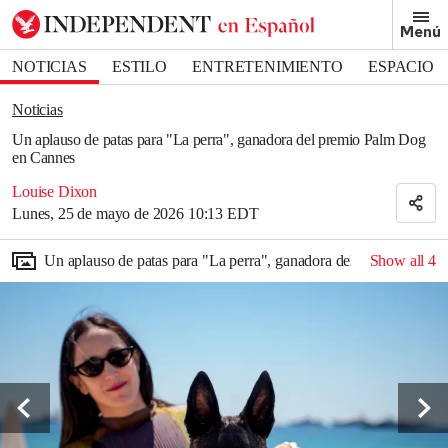
Removed from bookmarks
Menú
Close popover
Bookmark popover
NOTICIAS
ESTILO
ENTRETENIMIENTO
ESPACIO
DEPORTES
Noticias
Un aplauso de patas para "La perra", ganadora del premio Palm Dog
en Cannes
Louise Dixon
Lunes, 25 de mayo de 2026 10:13 EDT
Un aplauso de patas para "La perra", ganadora del premio Palm
Show all
4