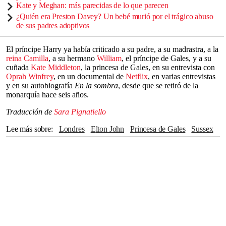
Kate y Meghan: más parecidas de lo que parecen
¿Quién era Preston Davey? Un bebé murió por el trágico abuso
de sus padres adoptivos
El príncipe Harry ya había criticado a su padre, a su madrastra, a la
reina Camilla
, a su hermano
William
, el príncipe de Gales, y a su
cuñada
Kate Middleton
, la princesa de Gales, en su entrevista con
Oprah Winfrey
, en un documental de
Netflix
, en varias entrevistas
y en su autobiografía
En la sombra
, desde que se retiró de la
monarquía hace seis años.
Traducción de
Sara Pignatiello
Lee más sobre
Londres
Elton John
Princesa de Gales
Sussex
kate middleton
Príncipe Harry
Meghan Markle
Príncipe William
Rey Carlos III
Reino Unido
Familia real
Oprah Winfrey
Netflix