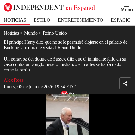
Removed from bookmarks
Menú
Close popover
Bookmark popover
NOTICIAS
ESTILO
ENTRETENIMIENTO
ESPACIO
DEPORTES
Noticias
Mundo
Reino Unido
El príncipe Harry dice que no se le permitirá alojarse en el palacio de
Buckingham durante visita al Reino Unido
Un portavoz del duque de Sussex dijo que el inminente fallo en su
caso contra un conglomerado mediático el martes se había dado
como la razón
Alex Ross
Lunes, 06 de julio de 2026 19:34 EDT
Relacionado: la persistente crisis familiar entre el rey Carlos III y el
príncipe Harry
Read in English
El
príncipe Harry
no se alojará en el
palacio de Buckingham