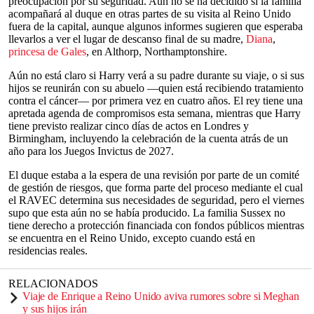
preocupación por su seguridad. Aún no se ha decidido si la familia
acompañará al duque en otras partes de su visita al Reino Unido
fuera de la capital, aunque algunos informes sugieren que esperaba
llevarlos a ver el lugar de descanso final de su madre,
Diana
,
princesa de Gales
, en Althorp, Northamptonshire.
Aún no está claro si Harry verá a su padre durante su viaje, o si sus
hijos se reunirán con su abuelo —quien está recibiendo tratamiento
contra el cáncer— por primera vez en cuatro años. El rey tiene una
apretada agenda de compromisos esta semana, mientras que Harry
tiene previsto realizar cinco días de actos en Londres y
Birmingham, incluyendo la celebración de la cuenta atrás de un
año para los Juegos Invictus de 2027.
El duque estaba a la espera de una revisión por parte de un comité
de gestión de riesgos, que forma parte del proceso mediante el cual
el RAVEC determina sus necesidades de seguridad, pero el viernes
supo que esta aún no se había producido. La familia Sussex no
tiene derecho a protección financiada con fondos públicos mientras
se encuentra en el Reino Unido, excepto cuando está en
residencias reales.
RELACIONADOS
Viaje de Enrique a Reino Unido aviva rumores sobre si Meghan
y sus hijos irán