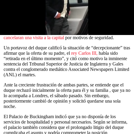
durante su próximo regreso al
Reino Unido
, después de que, según
se informa, los preparativos para su alojamiento durante el viaje
fueran estropeados.
El duque de
Sussex
aterrizó el lunes en el país y se cree que llegó a
Londres
solo, sin la duquesa de Sussex,
Meghan Markle,
ni sus
hijos, el
príncipe Archie y la princesa Lilibet
, después de que estos
0
cancelaran una visita a la capital
por motivos de seguridad.
seconds
of
Un portavoz del duque calificó la situación de “decepcionante” tras
0
afirmar que la oferta de su padre, el
rey Carlos III,
había sido
seconds
“retirada en el último momento”, y citó como motivo la inminente
sentencia del Tribunal Superior de Justicia de Inglaterra y Gales
contra el conglomerado mediático Associated Newspapers Limited
(ANL) el martes.
Ante la creciente frustración de ambas partes, se entiende que el
duque rechazó inicialmente la oferta para él y su familia , que ya no
lo acompaña a Londres, el sábado pasado. Sin embargo,
posteriormente cambió de opinión y solicitó quedarse una sola
noche.
El Palacio de Buckingham indicó que ya no disponía de los
servicios de hospitalidad y personal necesarios. Según se informa,
el palacio también considera que el prolongado litigio del duque
complicaba el asunto y podría comprometer la posición