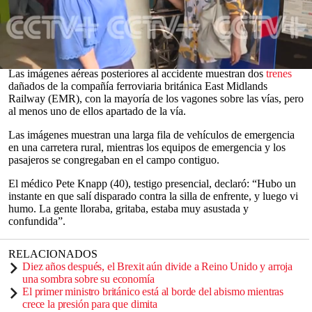
Unido
, el viernes.
Los equipos de bomberos y rescate del condado de Bedfordshire
acudieron al lugar del
accidente
, justo al sur de Bedford, y la
policía confirmó que dos
trenes
habían colisionado en la zona.
0
Las imágenes aéreas posteriores al accidente muestran dos
trenes
seconds
dañados de la compañía ferroviaria británica East Midlands
of
Railway (EMR), con la mayoría de los vagones sobre las vías, pero
0
al menos uno de ellos apartado de la vía.
seconds
Las imágenes muestran una larga fila de vehículos de emergencia
en una carretera rural, mientras los equipos de emergencia y los
pasajeros se congregaban en el campo contiguo.
El médico Pete Knapp (40), testigo presencial, declaró: “Hubo un
instante en que salí disparado contra la silla de enfrente, y luego vi
humo. La gente lloraba, gritaba, estaba muy asustada y
confundida”.
RELACIONADOS
Diez años después, el Brexit aún divide a Reino Unido y arroja
una sombra sobre su economía
El primer ministro británico está al borde del abismo mientras
crece la presión para que dimita