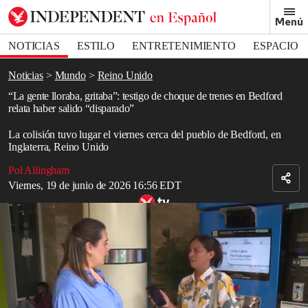
Removed from bookmarks
Menú
Close popover
Bookmark popover
NOTICIAS
ESTILO
ENTRETENIMIENTO
ESPACIO
DEPORTES
Noticias
Mundo
Reino Unido
“La gente lloraba, gritaba”: testigo de choque de trenes en Bedford
relata haber salido “disparado”
La colisión tuvo lugar el viernes cerca del pueblo de Bedford, en
Inglaterra, Reino Unido
Pol Allingham
Viernes, 19 de junio de 2026 16:56 EDT
Relacionado: choque de trenes en Indonesia deja 14 muertes (todas
mujeres) y 80 personas heridas
Read in English
Un testigo describió cómo la gente “lloraba y gritaba” tras un
accidente de
tren
cerca del pueblo de Bedford, en
Inglaterra
,
Reino