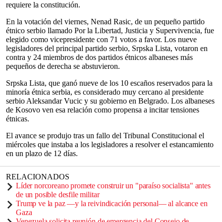
requiere la constitución.
En la votación del viernes, Nenad Rasic, de un pequeño partido
étnico serbio llamado Por la Libertad, Justicia y Supervivencia, fue
elegido como vicepresidente con 71 votos a favor. Los nueve
legisladores del principal partido serbio, Srpska Lista, votaron en
contra y 24 miembros de dos partidos étnicos albaneses más
pequeños de derecha se abstuvieron.
Srpska Lista, que ganó nueve de los 10 escaños reservados para la
minoría étnica serbia, es considerado muy cercano al presidente
serbio Aleksandar Vucic y su gobierno en Belgrado. Los albaneses
de Kosovo ven esa relación como propensa a incitar tensiones
étnicas.
El avance se produjo tras un fallo del Tribunal Constitucional el
miércoles que instaba a los legisladores a resolver el estancamiento
en un plazo de 12 días.
RELACIONADOS
Líder norcoreano promete construir un "paraíso socialista" antes
de un posible desfile militar
Trump ve la paz —y la reivindicación personal— al alcance en
Gaza
Venezuela solicita reunión de emergencia del Consejo de