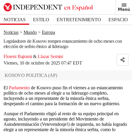
Removed from bookmarks
Menú
Close popover
Bookmark popover
NOTICIAS
ESTILO
ENTRETENIMIENTO
ESPACIO
DEPORTES
Noticias
Mundo
Europa
Legisladores de Kosovo rompen estancamiento de ocho meses con
elección de serbio étnico al liderazgo
Florent Bajrami
&
Llazar Semini
Viernes, 10 de octubre de 2025 07:47 EDT
KOSOVO POLITICA
(
AP
)
El
Parlamento
de Kosovo puso fin el viernes a un estancamiento
político de ocho meses al elegir a su liderazgo completo,
incluyendo a un representante de la minoría étnica serbia,
despejando el camino para la formación de un nuevo gobierno.
Aunque el Parlamento eligió al resto de su equipo principal en
agosto, incluyendo a un presidente del Movimiento de
Autodeterminación (Vetevendosje!) de izquierda, no había logrado
elegir a un representante de la minoría étnica serbia, como lo