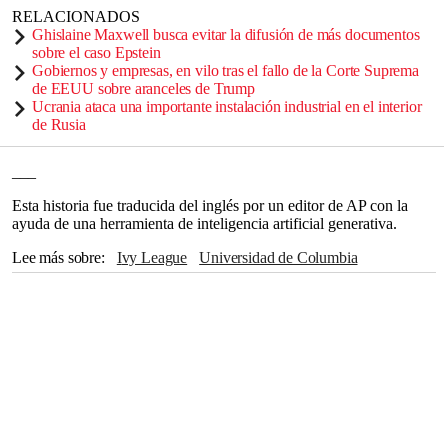
RELACIONADOS
Ghislaine Maxwell busca evitar la difusión de más documentos
sobre el caso Epstein
Gobiernos y empresas, en vilo tras el fallo de la Corte Suprema
de EEUU sobre aranceles de Trump
Ucrania ataca una importante instalación industrial en el interior
de Rusia
___
Esta historia fue traducida del inglés por un editor de AP con la
ayuda de una herramienta de inteligencia artificial generativa.
Lee más sobre
Ivy League
Universidad de Columbia
Donald Trump
Departamento de Seguridad Nacional
Manhattan
Naciones Unidas
Nueva York
Israel
Gaza
Reino Unido
Siria
Beirut
Hamas