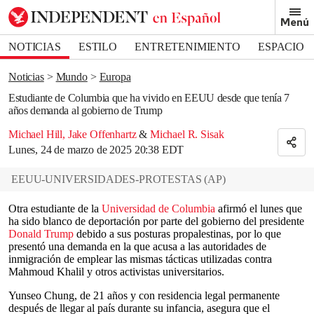
Removed from bookmarks
Menú
Close popover
Bookmark popover
NOTICIAS
ESTILO
ENTRETENIMIENTO
ESPACIO
DEPORTES
Noticias
Mundo
Europa
Estudiante de Columbia que ha vivido en EEUU desde que tenía 7
años demanda al gobierno de Trump
Michael Hill
,
Jake Offenhartz
&
Michael R. Sisak
Lunes, 24 de marzo de 2025 20:38 EDT
EEUU-UNIVERSIDADES-PROTESTAS
(
AP
)
Otra estudiante de la
Universidad de Columbia
afirmó el lunes que
ha sido blanco de deportación por parte del gobierno del presidente
Donald Trump
debido a sus posturas propalestinas, por lo que
presentó una demanda en la que acusa a las autoridades de
inmigración de emplear las mismas tácticas utilizadas contra
Mahmoud Khalil y otros activistas universitarios.
Yunseo Chung, de 21 años y con residencia legal permanente
después de llegar al país durante su infancia, asegura que el