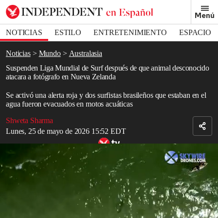
Removed from bookmarks
Menú
Close popover
Bookmark popover
NOTICIAS
ESTILO
ENTRETENIMIENTO
ESPACIO
DEPORTES
Noticias
Mundo
Australasia
Suspenden Liga Mundial de Surf después de que animal desconocido
atacara a fotógrafo en Nueva Zelanda
Se activó una alerta roja y dos surfistas brasileños que estaban en el
agua fueron evacuados en motos acuáticas
Shweta Sharma
Lunes, 25 de mayo de 2026 15:52 EDT
Un surfista es grabado mientras se desliza sobre un tiburón en
Florida, EE. UU.
Read in English
La Liga Mundial de
Surf
en
Nueva Zelanda
fue cancelada
abruptamente después de que un fotógrafo que cubría el evento