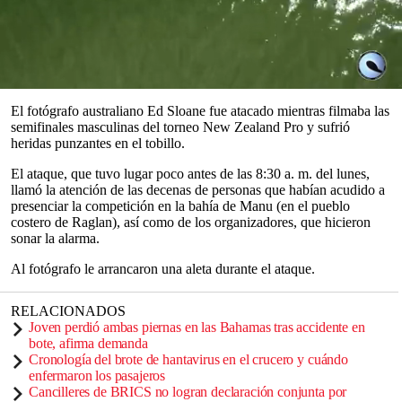
deportivo fuera trasladado al hospital tras ser mordido por una
criatura marina desconocida
.
Desde la dirección del evento se emitió una alerta roja, y los
surfistas
brasileños que ya estaban en el agua fueron evacuados en
motos acuáticas.
0
seconds
El fotógrafo australiano Ed Sloane fue atacado mientras filmaba las
of
semifinales masculinas del torneo New Zealand Pro y sufrió
0
heridas punzantes en el tobillo.
seconds
El ataque, que tuvo lugar poco antes de las 8:30 a. m. del lunes,
llamó la atención de las decenas de personas que habían acudido a
presenciar la competición en la bahía de Manu (en el pueblo
costero de Raglan), así como de los organizadores, que hicieron
sonar la alarma.
Al fotógrafo le arrancaron una aleta durante el ataque.
RELACIONADOS
Joven perdió ambas piernas en las Bahamas tras accidente en
bote, afirma demanda
Cronología del brote de hantavirus en el crucero y cuándo
enfermaron los pasajeros
Cancilleres de BRICS no logran declaración conjunta por