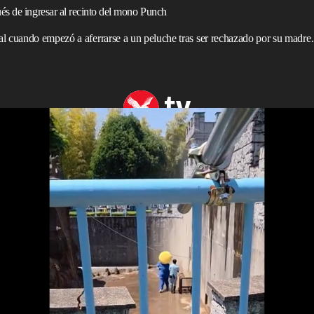
és de ingresar al recinto del mono Punch
al cuando empezó a aferrarse a un peluche tras ser rechazado por su madr
 entrar en el recinto del mono Punch en un zoológico japonés
n un zoológico japonés después de que un hombre
un mono que se convirtió en una sensación en internet
.
rincipios de este año tras ser visto
aferrado a un peluche
o de la madre que lo rechazó al nacer
. Su popularidad
tantes al
zoológico
de la ciudad de Ichikawa, en las
e intervenir el domingo tras un incidente con un fan
ido con un traje azul de estilo caricaturesco y una cabeza
a valla de 1,5 metros del recinto de Punch en lo que