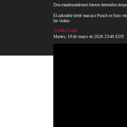
Dos estadounidenses fueron detenidos despu
El adorable bebé macaco Punch se hizo vir
las visitas
Namita Singh
Martes, 19 de mayo de 2026 23:40 EDT
Dos estadounidenses fueron detenidos tras
Read in English
Dos estadounidenses fueron detenidos e
disfrazado de emoji ingresó al recinto de
El pequeño macaco Punch se hizo viral a p
de orangután, que le dieron como sustitut
provocó un aumento considerable de visi
afueras de Tokio, pero la policía tuvo qu
demasiado entusiasta.
Alrededor de las 11 a. m., un hombre vest
de emoji amarillo de gran tamaño escaló l