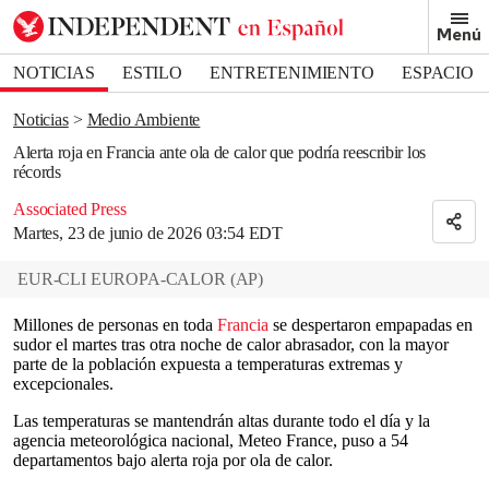
Removed from bookmarks
Menú
Close popover
Bookmark popover
NOTICIAS
ESTILO
ENTRETENIMIENTO
ESPACIO
DEPORTES
Noticias
Medio Ambiente
Alerta roja en Francia ante ola de calor que podría reescribir los
récords
Associated Press
Martes, 23 de junio de 2026 03:54 EDT
EUR-CLI EUROPA-CALOR
(
AP
)
Millones de personas en toda
Francia
se despertaron empapadas en
sudor el martes tras otra noche de calor abrasador, con la mayor
parte de la población expuesta a temperaturas extremas y
excepcionales.
Las temperaturas se mantendrán altas durante todo el día y la
agencia meteorológica nacional, Meteo France, puso a 54
departamentos bajo alerta roja por ola de calor.