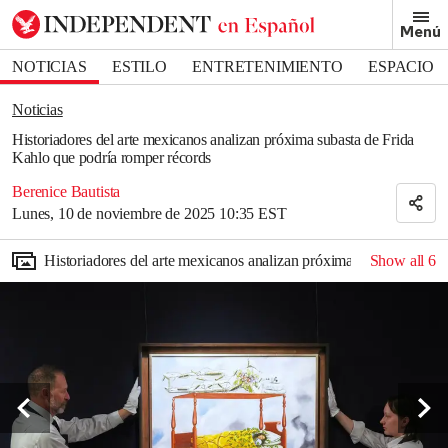
Removed from bookmarks
Menú
Close popover
Bookmark popover
NOTICIAS
ESTILO
ENTRETENIMIENTO
ESPACIO
DEPORTES
Noticias
Historiadores del arte mexicanos analizan próxima subasta de Frida
Kahlo que podría romper récords
Berenice Bautista
Lunes, 10 de noviembre de 2025 10:35 EST
Historiadores del arte mexicanos analizan próxima subasta de Fr
Show all
6