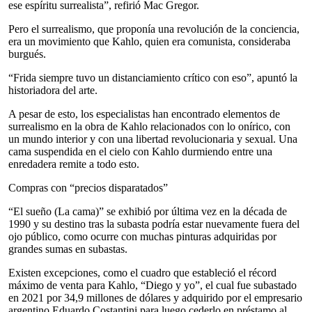
ese espíritu surrealista”, refirió Mac Gregor.
Pero el surrealismo, que proponía una revolución de la conciencia,
era un movimiento que Kahlo, quien era comunista, consideraba
burgués.
“Frida siempre tuvo un distanciamiento crítico con eso”, apuntó la
historiadora del arte.
A pesar de esto, los especialistas han encontrado elementos de
surrealismo en la obra de Kahlo relacionados con lo onírico, con
un mundo interior y con una libertad revolucionaria y sexual. Una
cama suspendida en el cielo con Kahlo durmiendo entre una
enredadera remite a todo esto.
Compras con “precios disparatados”
“El sueño (La cama)” se exhibió por última vez en la década de
1990 y su destino tras la subasta podría estar nuevamente fuera del
ojo público, como ocurre con muchas pinturas adquiridas por
grandes sumas en subastas.
Existen excepciones, como el cuadro que estableció el récord
máximo de venta para Kahlo, “Diego y yo”, el cual fue subastado
en 2021 por 34,9 millones de dólares y adquirido por el empresario
argentino Eduardo Costantini para luego cederlo en préstamo al