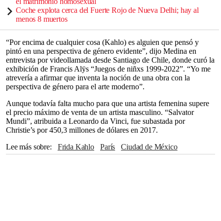
el matrimonio homosexual
Coche explota cerca del Fuerte Rojo de Nueva Delhi; hay al
menos 8 muertos
“Por encima de cualquier cosa (Kahlo) es alguien que pensó y
pintó en una perspectiva de género evidente”, dijo Medina en
entrevista por videollamada desde Santiago de Chile, donde curó la
exhibición de Francis Alÿs “Juegos de niñxs 1999-2022”. “Yo me
atrevería a afirmar que inventa la noción de una obra con la
perspectiva de género para el arte moderno”.
Aunque todavía falta mucho para que una artista femenina supere
el precio máximo de venta de un artista masculino. “Salvator
Mundi”, atribuida a Leonardo da Vinci, fue subastada por
Christie’s por 450,3 millones de dólares en 2017.
Lee más sobre
Frida Kahlo
París
Ciudad de México
Hong Kong
Abu Dabi
Londres
Nueva York
Día de Muertos
Salvador Dalí
Frankfurt