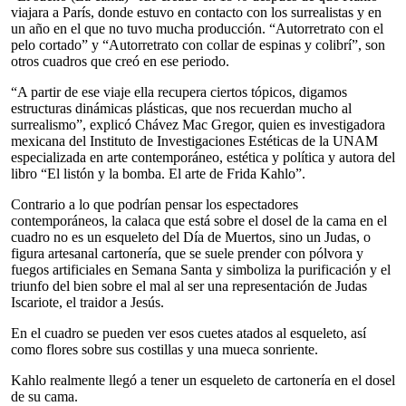
viajara a París, donde estuvo en contacto con los surrealistas y en
un año en el que no tuvo mucha producción. “Autorretrato con el
pelo cortado” y “Autorretrato con collar de espinas y colibrí”, son
otros cuadros que creó en ese periodo.
“A partir de ese viaje ella recupera ciertos tópicos, digamos
estructuras dinámicas plásticas, que nos recuerdan mucho al
surrealismo”, explicó Chávez Mac Gregor, quien es investigadora
mexicana del Instituto de Investigaciones Estéticas de la UNAM
especializada en arte contemporáneo, estética y política y autora del
libro “El listón y la bomba. El arte de Frida Kahlo”.
Contrario a lo que podrían pensar los espectadores
contemporáneos, la calaca que está sobre el dosel de la cama en el
cuadro no es un esqueleto del Día de Muertos, sino un Judas, o
figura artesanal cartonería, que se suele prender con pólvora y
fuegos artificiales en Semana Santa y simboliza la purificación y el
triunfo del bien sobre el mal al ser una representación de Judas
Iscariote, el traidor a Jesús.
En el cuadro se pueden ver esos cuetes atados al esqueleto, así
como flores sobre sus costillas y una mueca sonriente.
Kahlo realmente llegó a tener un esqueleto de cartonería en el dosel
de su cama.