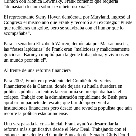
Clinton con Monica Lewinsky, Frank comentó que requería
“demasiada lectura sobre sexo heterosexual”.
El representante Steny Hoyer, demócrata por Maryland, ingresó al
Congreso el mismo año que Frank y recordó a su excolega: “Puede
que recibieras un golpe, pero se suavizaba con el humor que lo
acompañaba”.
Para la senadora Elizabeth Warren, demócrata por Massachusetts,
las “frases lapidarias” de Frank eran “maliciosas y maliciosamente
graciosas. Barney cumplió para la gente trabajadora, y vivimos en
un mundo peor sin él”.
Al frente de una reforma financiera
Para 2007, Frank era presidente del Comité de Servicios
Financieros de la Cámara, donde dejaría su huella duradera en
políticas públicas mientras la economía se precipitaba hacia el
colapso. Trabajó con la administración republicana de Bush para
aprobar un paquete de rescate, que brindó apoyo vital a
instituciones financieras pero desató una revuelta populista que aún
recorre la política estadounidense.
Una vez pasada la crisis inicial, Frank ayudó a desarrollar la
reforma más significativa desde el New Deal. Trabajando con el
entonces presidente del Comité Bancario del Senado, Chris Dodd,