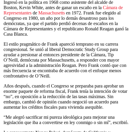
Ingresó en la política en 1968 como asistente del alcalde de
Boston, Kevin White, antes de ganar un escaño en la
Cámara de
Representantes
de
Massachusetts
en 1972. Frank fue elegido al
Congreso en 1980, un año por lo demás desastroso para los
demócratas, ya que el partido perdió decenas de escaños en la
Cámara de Representantes y el republicano Ronald Reagan ganó la
Casa Blanca.
El estilo pragmático de Frank apareció temprano en su carrera
congresional. Se unió al liberal Democratic Study Group para
ayudar a presionar al entonces presidente de la Cámara, Tip
O’Neill, demócrata por Massachusetts, a responder con mayor
agresividad a la administración Reagan. Pero Frank contó que con
más frecuencia se encontraba de acuerdo con el enfoque menos
confrontativo de O’Neill.
Años después, cuando el Congreso se preparaba para aprobar un
enorme paquete de reforma fiscal, Frank tenía la intención de votar
“no”, en oposición a la reducción de las tasas máximas. Sin
embargo, cambió de opinión cuando negoció un acuerdo para
aumentar los créditos fiscales para vivienda asequible.
“Me alegró sacrificar mi pureza ideológica para mejorar una
legislación que iba a convertirse en ley conmigo o sin mí”, escribió.