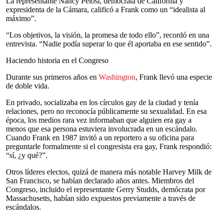
La representante Nancy Pelosi, demócrata de California y
expresidenta de la Cámara, calificó a Frank como un “idealista al
máximo”.
“Los objetivos, la visión, la promesa de todo ello”, recordó en una
entrevista. “Nadie podía superar lo que él aportaba en ese sentido”.
Haciendo historia en el Congreso
Durante sus primeros años en
Washington
, Frank llevó una especie
de doble vida.
En privado, socializaba en los círculos gay de la ciudad y tenía
relaciones, pero no reconocía públicamente su sexualidad. En esa
época, los medios rara vez informaban que alguien era gay a
menos que esa persona estuviera involucrada en un escándalo.
Cuando Frank en 1987 invitó a un reportero a su oficina para
preguntarle formalmente si el congresista era gay, Frank respondió:
“sí, ¿y qué?”.
Otros líderes electos, quizá de manera más notable Harvey Milk de
San Francisco, se habían declarado años antes. Miembros del
Congreso, incluido el representante Gerry Studds, demócrata por
Massachusetts, habían sido expuestos previamente a través de
escándalos.