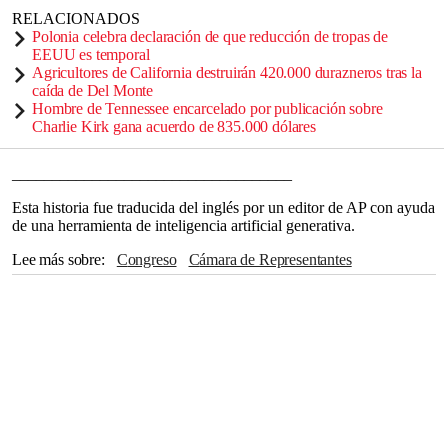
RELACIONADOS
Polonia celebra declaración de que reducción de tropas de
EEUU es temporal
Agricultores de California destruirán 420.000 durazneros tras la
caída de Del Monte
Hombre de Tennessee encarcelado por publicación sobre
Charlie Kirk gana acuerdo de 835.000 dólares
___________________________________
Esta historia fue traducida del inglés por un editor de AP con ayuda
de una herramienta de inteligencia artificial generativa.
Lee más sobre
Congreso
Cámara de Representantes
Massachusetts
Washington
CASA BLANCA
Mississippi
Boston
Maine
Capitolio
LGBT
San Francisco
Ronald Reagan
Nancy Pelosi
Nueva Inglaterra
Emmett Till
Newsmax