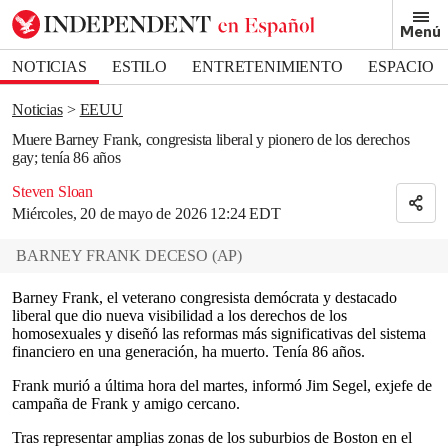
Removed from bookmarks
Menú
Close popover
Bookmark popover
NOTICIAS
ESTILO
ENTRETENIMIENTO
ESPACIO
DEPORTES
Noticias
EEUU
Muere Barney Frank, congresista liberal y pionero de los derechos
gay; tenía 86 años
Steven Sloan
Miércoles, 20 de mayo de 2026 12:24 EDT
BARNEY FRANK DECESO
(
AP
)
Barney Frank, el veterano congresista demócrata y destacado
liberal que dio nueva visibilidad a los derechos de los
homosexuales y diseñó las reformas más significativas del sistema
financiero en una generación, ha muerto. Tenía 86 años.
Frank murió a última hora del martes, informó Jim Segel, exjefe de
campaña de Frank y amigo cercano.
Tras representar amplias zonas de los suburbios de Boston en el