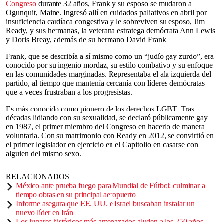
Congreso
durante 32 años, Frank y su esposo se mudaron a
Ogunquit, Maine. Ingresó allí en cuidados paliativos en abril por
insuficiencia cardíaca congestiva y le sobreviven su esposo, Jim
Ready, y sus hermanas, la veterana estratega demócrata Ann Lewis
y Doris Breay, además de su hermano David Frank.
Frank, que se describía a sí mismo como un “judío gay zurdo”, era
conocido por su ingenio mordaz, su estilo combativo y su enfoque
en las comunidades marginadas. Representaba el ala izquierda del
partido, al tiempo que mantenía cercanía con líderes demócratas
que a veces frustraban a los progresistas.
Es más conocido como pionero de los derechos LGBT. Tras
décadas lidiando con su sexualidad, se declaró públicamente gay
en 1987, el primer miembro del Congreso en hacerlo de manera
voluntaria. Con su matrimonio con Ready en 2012, se convirtió en
el primer legislador en ejercicio en el Capitolio en casarse con
alguien del mismo sexo.
RELACIONADOS
México ante prueba fuego para Mundial de Fútbol: culminar a
tiempo obras en su principal aeropuerto
Informe asegura que EE. UU. e Israel buscaban instalar un
nuevo líder en Irán
Los lugares históricos más amenazados aluden a los 250 años