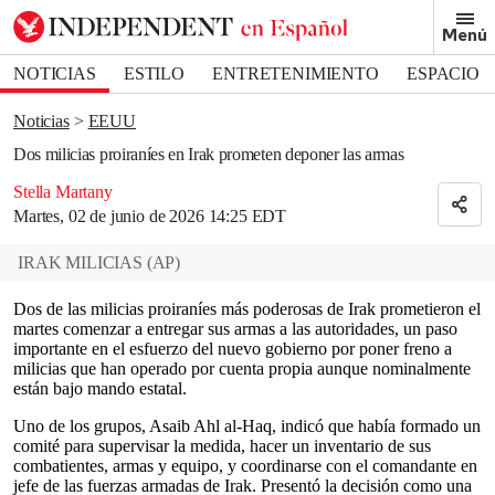
Removed from bookmarks
Menú
Close popover
Bookmark popover
NOTICIAS
ESTILO
ENTRETENIMIENTO
ESPACIO
DEPORTES
Noticias
EEUU
Dos milicias proiraníes en Irak prometen deponer las armas
Stella Martany
Martes, 02 de junio de 2026 14:25 EDT
IRAK MILICIAS
(
AP
)
Dos de las milicias proiraníes más poderosas de Irak prometieron el
martes comenzar a entregar sus armas a las autoridades, un paso
importante en el esfuerzo del nuevo gobierno por poner freno a
milicias que han operado por cuenta propia aunque nominalmente
están bajo mando estatal.
Uno de los grupos, Asaib Ahl al-Haq, indicó que había formado un
comité para supervisar la medida, hacer un inventario de sus
combatientes, armas y equipo, y coordinarse con el comandante en
jefe de las fuerzas armadas de Irak. Presentó la decisión como una