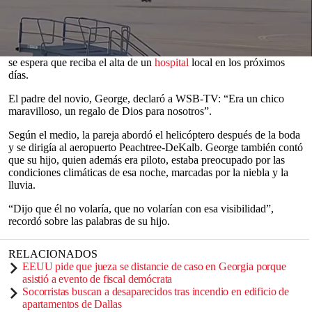
El novio, identificado como Dave Fiji, de 25 años, y el piloto
murieron cuando la aeronave en la que viajaban cayó la noche del
viernes en el condado de Dawson, Georgia, según informó WSB-
TV. La novia, identificada como Jessni, sobrevivió al accidente y
0
se espera que reciba el alta de un
hospital
local en los próximos
seconds
días.
of
0
El padre del novio, George, declaró a WSB-TV: “Era un chico
seconds
maravilloso, un regalo de Dios para nosotros”.
Según el medio, la pareja abordó el helicóptero después de la boda
y se dirigía al aeropuerto Peachtree-DeKalb. George también contó
que su hijo, quien además era piloto, estaba preocupado por las
condiciones climáticas de esa noche, marcadas por la niebla y la
lluvia.
“Dijo que él no volaría, que no volarían con esa visibilidad”,
recordó sobre las palabras de su hijo.
RELACIONADOS
EEUU pide que jueza se distancie de caso en Georgia porque
asistió a evento de fiscal demócrata
Socorristas buscan a desaparecidos tras incendio en edificio de
apartamentos de Dallas