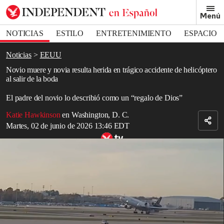
Removed from bookmarks
Menú
Close popover
Bookmark popover
NOTICIAS
ESTILO
ENTRETENIMIENTO
ESPACIO
DEPORTES
Noticias
EEUU
Novio muere y novia resulta herida en trágico accidente de helicóptero
al salir de la boda
El padre del novio lo describió como un “regalo de Dios”
Katie Hawkinson
en Washington, D. C.
Martes, 02 de junio de 2026 13:46 EDT
Relacionado: El momento en que un avión de carga de UPS perdió
un motor segundos después de despegar en Kentucky
Read in English
Una
boda
terminó en tragedia después de que los recién casados
abordaran
un helicóptero
que se
estrelló
en una zona rural de
Georgia
.