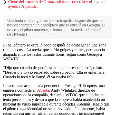
Cierre del estrecho de Ormuz asfixia el comercio y el envío de
ayuda a Afganistán
Una boda en Georgia terminó en tragedia después de que los
novios abordaran un helicóptero que se estrelló en Georgia. El
novio y el piloto murieron, mientras que la novia sobrevivió
(
AFP/Getty
)
El helicóptero se estrelló poco después de despegar en una zona
rural boscosa. La novia, que sufrió golpes y cortes, permaneció
atrapada entre los restos durante horas, según contó George a
WSB-TV.
“Dijo que cuando despertó estaba bajo los escombros”, relató.
“Despertó y lo vio recostado sobre su pecho. Ella es enfermera.
Cuando lo tocó y lo llamó, él ya estaba frío”.
La aeronave accidentada pertenecía a Prestige Helicopters, una
empresa con sede en
Atlanta
. Andy Whitaker, director de
operaciones de la compañía, declaró a WTOC que el hecho no
tenía precedentes y destacó que la empresa había mantenido un
historial de vuelo impecable durante décadas. Además, señaló que
el piloto (cuya identidad no se ha revelado públicamente) había
recorrido esa misma ruta en varias ocasiones.
The Independent