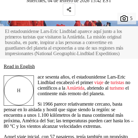
Miércoles, 04 de febrero de 2026 15:42 EST
El estadounidense Lars-Eric Lindblad aparece aquí junto a los
primeros turistas que visitaron la Antártida. La misión original
buscaba, en parte, inspirar a las personas a convertirse en
guardianes del planeta al exponerlas a una de sus regiones más
impresionantes
(
National Geographic-Lindblad Expeditions
)
Read in English
ace sesenta años, el estadounidense Lars-Eric
Lindblad encabezó el primer
viaje
de
turistas
no
científicos a la
Antártida
, abriendo al
turismo
el
H
continente más remoto del planeta.
Si 1966 parece relativamente cercano, basta
pensar en lo aislada y hostil que sigue siendo la región: se
encuentra a unos 1.100 kilómetros de la masa continental más
próxima, América del Sur; las temperaturas pueden caer hasta los –
80 °C y los vientos alcanzar velocidades extremas.
Aquel viaje inicial, con 57 pasajeros, tenía también un propósito