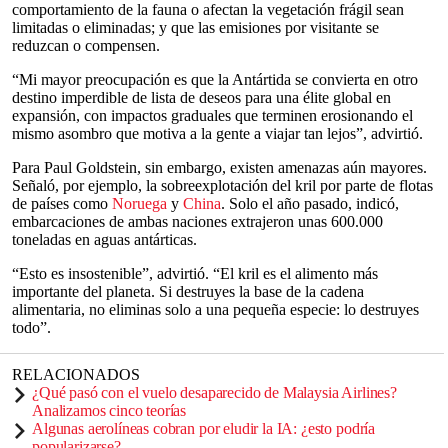
comportamiento de la fauna o afectan la vegetación frágil sean
limitadas o eliminadas; y que las emisiones por visitante se
reduzcan o compensen.
“Mi mayor preocupación es que la Antártida se convierta en otro
destino imperdible de lista de deseos para una élite global en
expansión, con impactos graduales que terminen erosionando el
mismo asombro que motiva a la gente a viajar tan lejos”, advirtió.
Para Paul Goldstein, sin embargo, existen amenazas aún mayores.
Señaló, por ejemplo, la sobreexplotación del kril por parte de flotas
de países como
Noruega
y
China
. Solo el año pasado, indicó,
embarcaciones de ambas naciones extrajeron unas 600.000
toneladas en aguas antárticas.
“Esto es insostenible”, advirtió. “El kril es el alimento más
importante del planeta. Si destruyes la base de la cadena
alimentaria, no eliminas solo a una pequeña especie: lo destruyes
todo”.
RELACIONADOS
¿Qué pasó con el vuelo desaparecido de Malaysia Airlines?
Analizamos cinco teorías
Algunas aerolíneas cobran por eludir la IA: ¿esto podría
popularizarse?