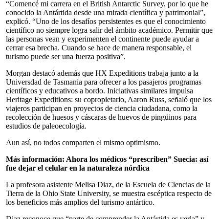
“Comencé mi carrera en el British Antarctic Survey, por lo que he
conocido la Antártida desde una mirada científica y patrimonial”,
explicó. “Uno de los desafíos persistentes es que el conocimiento
científico no siempre logra salir del ámbito académico. Permitir que
las personas vean y experimenten el continente puede ayudar a
cerrar esa brecha. Cuando se hace de manera responsable, el
turismo puede ser una fuerza positiva”.
Morgan destacó además que HX Expeditions trabaja junto a la
Universdad de Tasmania para ofrecer a los pasajeros programas
científicos y educativos a bordo. Iniciativas similares impulsa
Heritage Expeditions: su copropietario, Aaron Russ, señaló que los
viajeros participan en proyectos de ciencia ciudadana, como la
recolección de huesos y cáscaras de huevos de pingüinos para
estudios de paleoecología.
Aun así, no todos comparten el mismo optimismo.
Más información:
Ahora los médicos “prescriben” Suecia: así
fue dejar el celular en la naturaleza nórdica
La profesora asistente Melisa Diaz, de la Escuela de Ciencias de la
Tierra de la Ohio State University, se muestra escéptica respecto de
los beneficios más amplios del turismo antártico.
Diaz reconoce que “parte de comprender la Antártida es verla” y