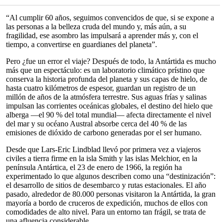
“Al cumplir 60 años, seguimos convencidos de que, si se expone a
las personas a la belleza cruda del mundo y, más aún, a su
fragilidad, ese asombro las impulsará a aprender más y, con el
tiempo, a convertirse en guardianes del planeta”.
Pero ¿fue un error el viaje? Después de todo, la Antártida es mucho
más que un espectáculo: es un laboratorio climático prístino que
conserva la historia profunda del planeta y sus capas de hielo, de
hasta cuatro kilómetros de espesor, guardan un registro de un
millón de años de la atmósfera terrestre. Sus aguas frías y salinas
impulsan las corrientes oceánicas globales, el destino del hielo que
alberga —el 90 % del total mundial— afecta directamente el nivel
del mar y su océano Austral absorbe cerca del 40 % de las
emisiones de dióxido de carbono generadas por el ser humano.
Desde que Lars-Eric Lindblad llevó por primera vez a viajeros
civiles a tierra firme en la isla Smith y las islas Melchior, en la
península Antártica, el 23 de enero de 1966, la región ha
experimentado lo que algunos describen como una “destinización”:
el desarrollo de sitios de desembarco y rutas estacionales. El año
pasado, alrededor de 80.000 personas visitaron la Antártida, la gran
mayoría a bordo de cruceros de expedición, muchos de ellos con
comodidades de alto nivel. Para un entorno tan frágil, se trata de
una afluencia considerable.