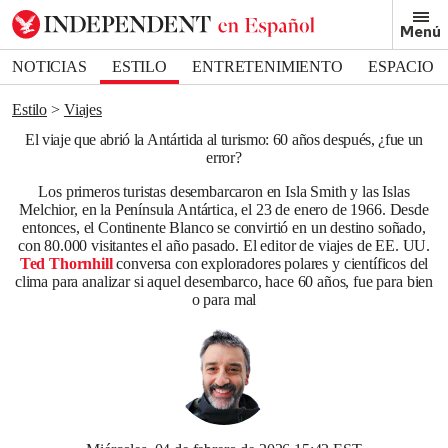
Removed from bookmarks
Menú
Close popover
Bookmark popover
NOTICIAS
ESTILO
ENTRETENIMIENTO
ESPACIO
DEPORTES
Estilo
Viajes
El viaje que abrió la Antártida al turismo: 60 años después, ¿fue un
error?
Los primeros turistas desembarcaron en Isla Smith y las Islas
Melchior, en la Península Antártica, el 23 de enero de 1966. Desde
entonces, el Continente Blanco se convirtió en un destino soñado,
con 80.000 visitantes el año pasado. El editor de viajes de EE. UU.
Ted Thornhill
conversa con exploradores polares y científicos del
clima para analizar si aquel desembarco, hace 60 años, fue para bien
o para mal