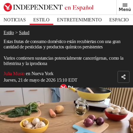
Removed from bookmarks
Menú
Close popover
Bookmark popover
NOTICIAS
ESTILO
ENTRETENIMIENTO
ESPACIO
DEPORTES
Estilo
Salud
Estas frutas de consumo doméstico están recubiertas con una gran
cantidad de pesticidas y productos químicos persistentes
Varios contienen sustancias potencialmente cancerígenas, como la
bifentrina y la iprodiona
Julia Musto
en Nueva York
Jueves, 21 de mayo de 2026 15:10 EDT
Intenta cultivar estas frutas y verduras, ideales para macetas, en casa
Read in English
Según un nuevo
informe
de la organización de defensa de la salud
Environmental Working Group, algunas de tus
frutas de verano
favoritas podrían conllevar peligros ocultos esta temporada.