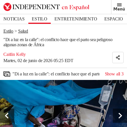
Removed from bookmarks
Menú
Close popover
Bookmark popover
NOTICIAS
ESTILO
ENTRETENIMIENTO
ESPACIO
DEPORTES
Estilo
Salud
"Di a luz en la calle": el conflicto hace que el parto sea peligroso
algunas zonas de África
Caitlin Kelly
Martes, 02 de junio de 2026 05:25 EDT
"Di a luz en la calle": el conflicto hace que el parto sea peligroso
Show all
3