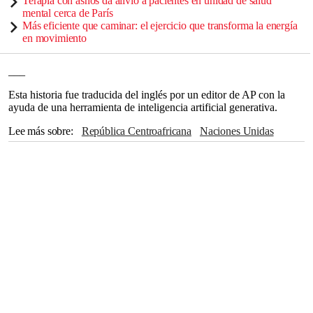
Terapia con asnos da alivio a pacientes en unidad de salud
mental cerca de París
Más eficiente que caminar: el ejercicio que transforma la energía
en movimiento
___
Esta historia fue traducida del inglés por un editor de AP con la
ayuda de una herramienta de inteligencia artificial generativa.
Lee más sobre
República Centroafricana
Naciones Unidas
Estados Unidos
Sudán
Organización Mundial de la Salud
Washington
Donald Trump
África
The Associated Press