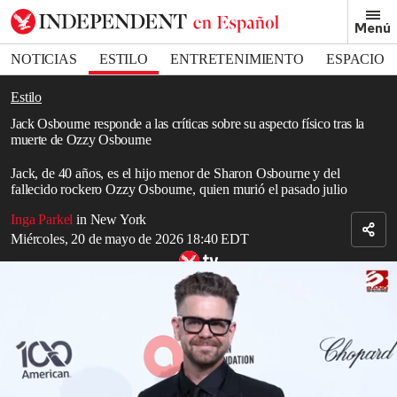
Removed from bookmarks
Menú
Close popover
Bookmark popover
NOTICIAS
ESTILO
ENTRETENIMIENTO
ESPACIO
DEPORTES
Estilo
Jack Osbourne responde a las críticas sobre su aspecto físico tras la
muerte de Ozzy Osbourne
Jack, de 40 años, es el hijo menor de Sharon Osbourne y del
fallecido rockero Ozzy Osbourne, quien murió el pasado julio
Inga Parkel
in New York
Miércoles, 20 de mayo de 2026 18:40 EDT
Jack Osbourne criticó las especulaciones sobre su pérdida de peso
Read in English
Jack Osbourne, el hijo menor del fallecido
Ozzy Osbourne
, criticó
los informes “descabellados” que
circularon
sobre su aspecto
físico.