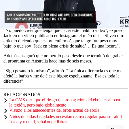
El exparticipante
de realities
, de 40 años, quien en noviembre
formó parte de
I’m a Celebrity… Get Me Out of Here!
en
Reino
Unido
, respondió a las publicaciones que cuestionaban su peso y
aseguraban que atravesaba problemas de salud.
0
“No puedo creer que tenga que hacer este maldito video”, expresó
seconds
Jack en un video publicado en Instagram el miércoles. “Si veo otro
of
artículo diciendo que estoy ‘enfermo’, que tengo ‘un peso muy
0
bajo’ o que soy ‘Jack en plena crisis de salud’… Es una locura”.
seconds
Además, aseguró que no perdió peso desde que terminó de grabar
el programa en Australia hace más de seis meses.
“Sigo pesando lo mismo”, afirmó. “La única diferencia es que me
afeité la barba y me dejé este bigote espeluznante. Esa es toda la
diferencia”.
RELACIONADOS
La OMS dice que el riesgo de propagación del ébola es alto en
la región, pero bajo globalmente
Vistazo a los antecedentes del brote actual de ébola
Niños de todas las edades necesitan recreo regular para su salud
física y mental, señalan pediatras