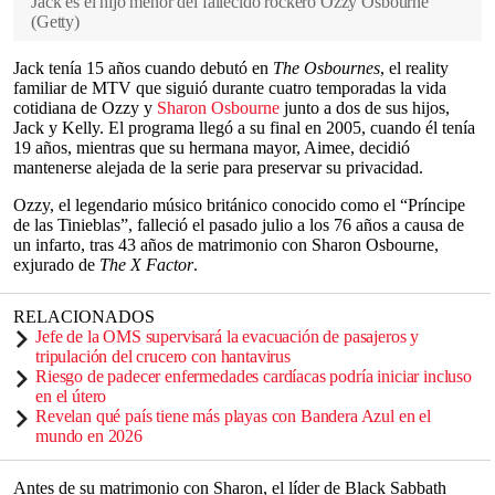
Jack es el hijo menor del fallecido rockero Ozzy Osbourne
(
Getty
)
Jack tenía 15 años cuando debutó en
The Osbournes
, el reality
familiar de MTV que siguió durante cuatro temporadas la vida
cotidiana de Ozzy y
Sharon Osbourne
junto a dos de sus hijos,
Jack y Kelly. El programa llegó a su final en 2005, cuando él tenía
19 años, mientras que su hermana mayor, Aimee, decidió
mantenerse alejada de la serie para preservar su privacidad.
Ozzy, el legendario músico británico conocido como el “Príncipe
de las Tinieblas”, falleció el pasado julio a los 76 años a causa de
un infarto, tras 43 años de matrimonio con Sharon Osbourne,
exjurado de
The X Factor
.
RELACIONADOS
Jefe de la OMS supervisará la evacuación de pasajeros y
tripulación del crucero con hantavirus
Riesgo de padecer enfermedades cardíacas podría iniciar incluso
en el útero
Revelan qué país tiene más playas con Bandera Azul en el
mundo en 2026
Antes de su matrimonio con Sharon, el líder de Black Sabbath