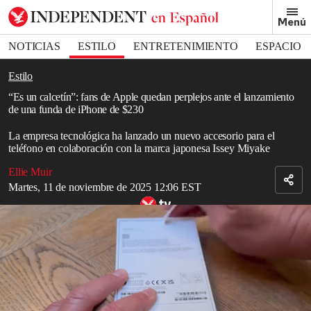
Removed from bookmarks
Menú
Close popover
Bookmark popover
NOTICIAS
ESTILO
ENTRETENIMIENTO
ESPACIO
DEPORTES
Estilo
“Es un calcetín”: fans de Apple quedan perplejos ante el lanzamiento
de una funda de iPhone de $230
La empresa tecnológica ha lanzado un nuevo accesorio para el
teléfono en colaboración con la marca japonesa Issey Miyake
Ellie Muir
Martes, 11 de noviembre de 2025 12:06 EST
Unboxing del iPhone 17 Pro
Read in English
Apple
ha dejado perplejos a los consumidores con el lanzamiento
de su último producto: un calcetín de diseño para llevar el
iPhone
.
En realidad lo llamaron “iPhone Pocket”, pero en esencia se trata