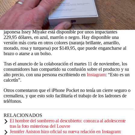
de una pieza de tejido de punto con un orificio para guardar
cómodamente el iPhone, que se puede llevar cruzado, como un
bolso o una correa para el teléfono.
Esta colaboración de edición limitada con la marca de
moda
0
japonesa Issey Miyake está disponible por unos impactantes
seconds
229,95 dólares, en azul, marrón o negro. Hay disponible una
of
versión más corta en otros colores (naranja brillante, amarillo,
0
morado, rosa y turquesa) por $149,95, que puede engancharse al
seconds
brazo o atarse a un bolso.
Tras el anuncio de la colaboración el martes 11 de noviembre, los
consumidores han compartido su confusión sobre el producto y su
alto precio, con una persona escribiendo en
Instagram
: “Esto es un
calcetín”.
Otros comentaron que el iPhone Pocket no tenía un cierre seguro o
cremallera, y que esto solo facilitaría el trabajo de los ladrones de
teléfonos.
RELACIONADOS
El hombre del sombrero al descubierto: conozca al adolescente
tras la foto misteriosa del Louvre
Jennifer Aniston hizo oficial su nueva relación en Instagram: