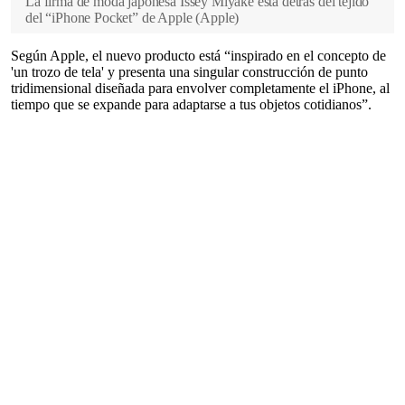
La firma de moda japonesa Issey Miyake está detrás del tejido
del “iPhone Pocket” de Apple
(
Apple
)
Según Apple, el nuevo producto está “inspirado en el concepto de
'un trozo de tela' y presenta una singular construcción de punto
tridimensional diseñada para envolver completamente el iPhone, al
tiempo que se expande para adaptarse a tus objetos cotidianos”.