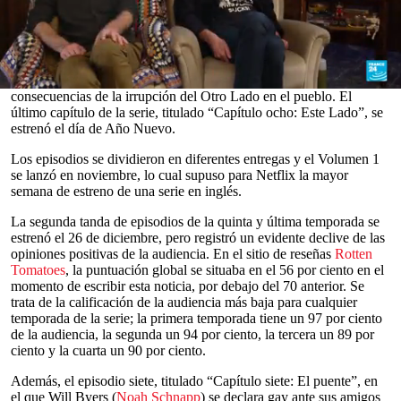
del clóset de Will Byers. Aseguran que les sorprendió la reacción,
pero que defienden el episodio.
Ya se estrenaron en
Netflix
todos los episodios de la quinta y
última temporada de la exitosa serie de ciencia ficción, que retoman
la creciente batalla del grupo de Hawkins contra Vecna y las
0
consecuencias de la irrupción del Otro Lado en el pueblo. El
seconds
último capítulo de la serie, titulado “Capítulo ocho: Este Lado”, se
of
estrenó el día de Año Nuevo.
0
seconds
Los episodios se dividieron en diferentes entregas y el Volumen 1
se lanzó en noviembre, lo cual supuso para Netflix la mayor
semana de estreno de una serie en inglés.
La segunda tanda de episodios de la quinta y última temporada se
estrenó el 26 de diciembre, pero registró un evidente declive de las
opiniones positivas de la audiencia. En el sitio de reseñas
Rotten
Tomatoes
, la puntuación global se situaba en el 56 por ciento en el
momento de escribir esta noticia, por debajo del 70 anterior. Se
trata de la calificación de la audiencia más baja para cualquier
temporada de la serie; la primera temporada tiene un 97 por ciento
de la audiencia, la segunda un 94 por ciento, la tercera un 89 por
ciento y la cuarta un 90 por ciento.
Además, el episodio siete, titulado “Capítulo siete: El puente”, en
el que Will Byers (
Noah Schnapp
) se declara gay ante sus amigos