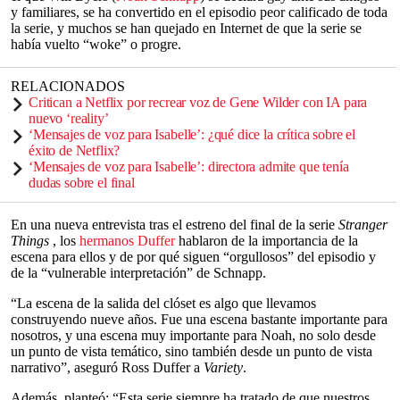
y familiares, se ha convertido en el episodio peor calificado de toda
la serie, y muchos se han quejado en Internet de que la serie se
había vuelto “woke” o progre.
RELACIONADOS
Critican a Netflix por recrear voz de Gene Wilder con IA para
nuevo ‘reality’
‘Mensajes de voz para Isabelle’: ¿qué dice la crítica sobre el
éxito de Netflix?
‘Mensajes de voz para Isabelle’: directora admite que tenía
dudas sobre el final
En una nueva entrevista tras el estreno del final de la serie
Stranger
Things
, los
hermanos Duffer
hablaron de la importancia de la
escena para ellos y de por qué siguen “orgullosos” del episodio y
de la “vulnerable interpretación” de Schnapp.
“La escena de la salida del clóset es algo que llevamos
construyendo nueve años. Fue una escena bastante importante para
nosotros, y una escena muy importante para Noah, no solo desde
un punto de vista temático, sino también desde un punto de vista
narrativo”, aseguró Ross Duffer a
Variety
.
Además, planteó: “Esta serie siempre ha tratado de que nuestros