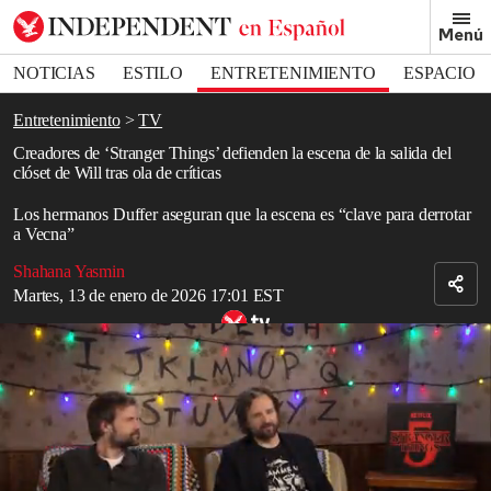
Removed from bookmarks
Menú
Close popover
Bookmark popover
NOTICIAS
ESTILO
ENTRETENIMIENTO
ESPACIO
DEPORTES
Entretenimiento
TV
Creadores de ‘Stranger Things’ defienden la escena de la salida del
clóset de Will tras ola de críticas
Los hermanos Duffer aseguran que la escena es “clave para derrotar
a Vecna”
Shahana Yasmin
Martes, 13 de enero de 2026 17:01 EST
Final de ‘Stranger Things’ consolida a la serie como uno de los
mayores éxitos de Netflix
Read in English
Los creadores de
Stranger Things
, Matt y Ross Duffer,
respondieron a las críticas de los fans sobre la escena de la salida