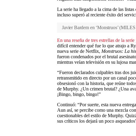
La serie ha llegado a la cima de las lista
incluso superó al reciente éxito del servi
Javier Bardem en ‘Monstruos’
(
MILES
En una reseña de tres estrellas de la serie
difícil entender qué fue lo que atrajo a 
nueva serie de Netflix,
Monstruos: La his
fueron condenados por el brutal asesinato
mientras veían televisión en su lujosa m
“Fueron declarados culpables tras dos jui
retransmitido en directo por un canal po
obsesionó con la historia, que reúne todos
de Murphy. ¿Un crimen brutal? ¿Una ava
¡Bingo, bingo, bingo!”
Continuó: “Por suerte, esta nueva entreg
Aun así, se percibe como una mezcla conf
cuestionables del estilo de Murphy. Quiz
sus críticos los dejará un poco asqueados