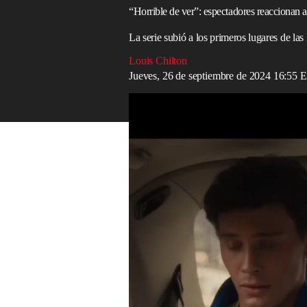
“Horrible de ver”: espectadores reaccionan 
La serie subió a los primeros lugares de las 
Louis Chilton
Jueves, 26 de septiembre de 2024 16:55
Tráiler de ‘Monstruos: La historia de Lyl
Read in English
Los espectadores de
Netflix
advirtieron e
violentos de la última serie exitosa del se
Menendez
.
La serie, una continuación de la serie de
Dahmer – Monstruo: La historia de Jef
dos hermanos que asesinaron a sus
padre
El elenco cuenta con la actuación de
Nic
Koch (
They/Them
), quienes interpretan 
el papel de los padres.