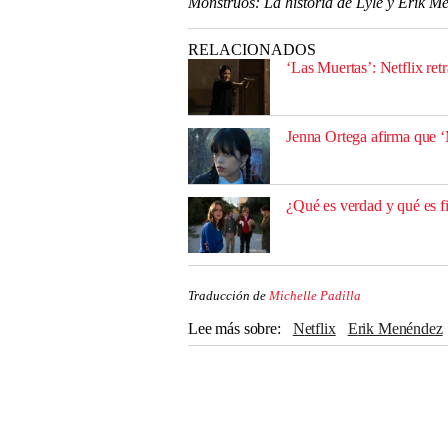
Monstruos: La historia de Lyle y Erik M
RELACIONADOS
‘Las Muertas’: Netflix retr
Jenna Ortega afirma que ‘M
¿Qué es verdad y qué es f
Traducción de
Michelle Padilla
Lee más sobre
Netflix
Erik Menéndez
Javier Bardem
Beverly Hills
Streaming