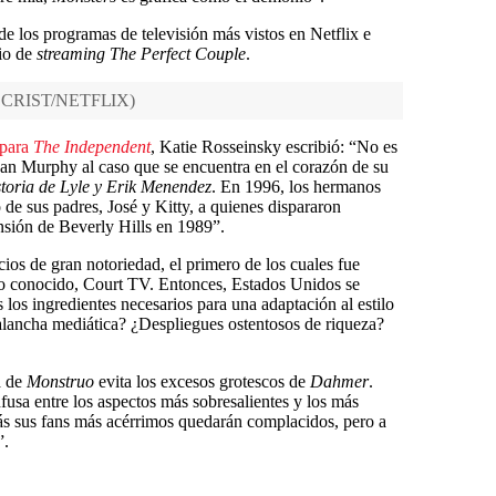
s de los programas de televisión más vistos en Netflix e
cio de
streaming The Perfect Couple
.
 CRIST/NETFLIX
)
 para
The Independent
, Katie Rosseinsky escribió: “No es
Ryan Murphy al caso que se encuentra en el corazón de su
toria de Lyle y Erik Menendez
. En 1996, los hermanos
 de sus padres, José y Kitty, a quienes dispararon
ansión de Beverly Hills en 1989”.
cios de gran notoriedad, el primero de los cuales fue
co conocido, Court TV. Entonces, Estados Unidos se
 los ingredientes necesarios para una adaptación al estilo
lancha mediática? ¿Despliegues ostentosos de riqueza?
a de
Monstruo
evita los excesos grotescos de
Dahmer
.
usa entre los aspectos más sobresalientes y los más
ás sus fans más acérrimos quedarán complacidos, pero a
”.