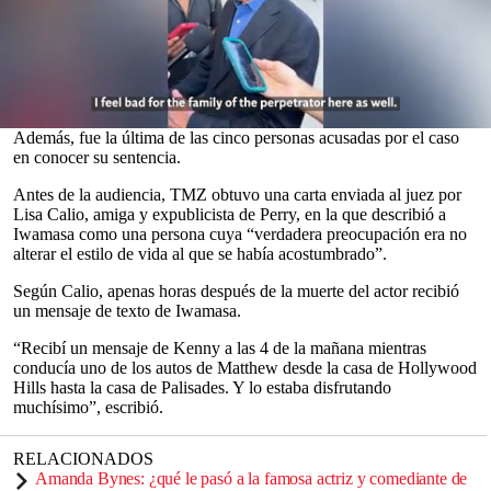
supuestamente salió a conducir uno de los autos del actor apenas
horas después de la
sobredosis fatal
que terminó con la vida de la
estrella
de
Friends
en 2023.
Iwamasa, de 60 años, se declaró culpable de un cargo por
conspiración para distribuir ketamina que derivó en la muerte del
actor y el miércoles recibió una condena de 41 meses de prisión.
0
Además, fue la última de las cinco personas acusadas por el caso
seconds
en conocer su sentencia.
of
0
Antes de la audiencia, TMZ obtuvo una carta enviada al juez por
seconds
Lisa Calio, amiga y expublicista de Perry, en la que describió a
Iwamasa como una persona cuya “verdadera preocupación era no
alterar el estilo de vida al que se había acostumbrado”.
Según Calio, apenas horas después de la muerte del actor recibió
un mensaje de texto de Iwamasa.
“Recibí un mensaje de Kenny a las 4 de la mañana mientras
conducía uno de los autos de Matthew desde la casa de Hollywood
Hills hasta la casa de Palisades. Y lo estaba disfrutando
muchísimo”, escribió.
RELACIONADOS
Amanda Bynes: ¿qué le pasó a la famosa actriz y comediante de