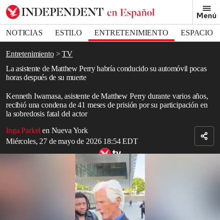
Removed from bookmarks
Menú
Close popover
Bookmark popover
NOTICIAS
ESTILO
ENTRETENIMIENTO
ESPACIO
DEPORTES
Entretenimiento
TV
La asistente de Matthew Perry habría conducido su automóvil pocas
horas después de su muerte
Kenneth Iwamasa, asistente de Matthew Perry durante varios años,
recibió una condena de 41 meses de prisión por su participación en
la sobredosis fatal del actor
Inga Parkel
en Nueva York
Miércoles, 27 de mayo de 2026 18:54 EDT
El padrastro de Matthew Perry, Keith Morrison, se pronuncia sobre
la sentencia de Jasveen Sangha
Read in English
Kenneth Iwamasa, asistente de
Matthew Perry
durante varios años,