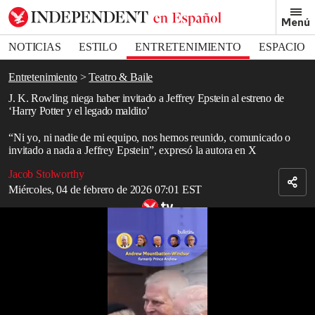
Removed from bookmarks
Menú
Close popover
Bookmark popover
NOTICIAS
ESTILO
ENTRETENIMIENTO
ESPACIO
DEPORTES
Entretenimiento
Teatro & Baile
J. K. Rowling niega haber invitado a Jeffrey Epstein al estreno de
‘Harry Potter y el legado maldito’
“Ni yo, ni nadie de mi equipo, nos hemos reunido, comunicado o
invitado a nada a Jeffrey Epstein”, expresó la autora en X
Jacob Stolworthy
Miércoles, 04 de febrero de 2026 07:01 EST
Principales revelaciones de la nueva tanda publicada de archivos de
Epstein
Read in English
J. K. Rowling
ha respondido a las afirmaciones de que invitó a
Jeffrey Epstein
a un estreno de
Harry Potter
, calificándolas de