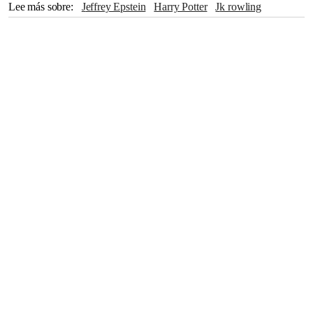
Lee más sobre
Jeffrey Epstein
Harry Potter
jk rowling
Bill Gates
Broadway
Jon Stewart