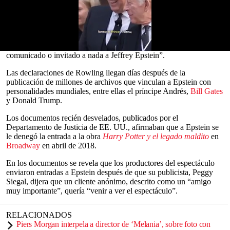
“tontería”.
La autora, que escribió en X/Twitter, rechazó la sugerencia de que
había tenido contacto con el
pederasta
condenado 10 años después
de que fuera declarado culpable de delitos sexuales: “Esto es una
gran tontería. Ni yo, ni nadie de mi equipo, nos hemos reunido,
0
comunicado o invitado a nada a Jeffrey Epstein”.
seconds
of
Las declaraciones de Rowling llegan días después de la
0
publicación de millones de archivos que vinculan a Epstein con
seconds
personalidades mundiales, entre ellas el príncipe Andrés,
Bill Gates
y Donald Trump.
Los documentos recién desvelados, publicados por el
Departamento de Justicia de EE. UU., afirmaban que a Epstein se
le denegó la entrada a la obra
Harry Potter y el legado maldito
en
Broadway
en abril de 2018.
En los documentos se revela que los productores del espectáculo
enviaron entradas a Epstein después de que su publicista, Peggy
Siegal, dijera que un cliente anónimo, descrito como un “amigo
muy importante”, quería “venir a ver el espectáculo”.
RELACIONADOS
Piers Morgan interpela a director de ‘Melania’, sobre foto con