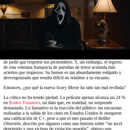
Read in English
ermítanme plantear un escenario incómodo:
Scary
Movie: terroríficamente incorrecta
es la película
más divertida y, quizá, la más interesante del año
P
desde
el punto de vista
creativo.
Es una afirmación extraña cuando la cinta incluye
al menos cinco chistes torpes sobre un hombre gay reprimido que
agrede a adolescentes, además de un personaje —llamada, sin
sutilezas, DEI— que termina apuñalada por una multitud después
0
de pedir que respeten sus pronombres. Y, sin embargo, el regreso
seconds
de esta veterana franquicia de parodias de terror acumula más
of
aciertos que tropiezos. Su humor es tan absurdamente estúpido y
0
desvergonzado que resulta difícil no rendirse a su encanto.
seconds
Entonces, ¿por qué la nueva
Scary Movie
ha sido tan mal recibida?
La crítica no ha tenido piedad. La película apenas alcanza un 24 %
en
Rotten Tomatoes
, un dato que, en realidad, no sorprende
demasiado. Lo llamativo es la reacción del público: las encuestas
realizadas a la salida de los cines en Estados Unidos le otorgaron
una calificación de C+, pese a que el mes pasado el thriller
Obsesión,
descrito por algunos como una historia sobre “un incel
deprimido y una víctima de violación poseída”, obtuvo una