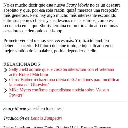
No es mucho decir que esta nueva
Scary Movie
no es un desastre
absoluto y que, por esa sola razón, quizá merezca una recepción
más generosa. Pero hay algo mucho más interesante escondido
entre sus peores chistes y sus desvíos más absurdos, como esa
secuencia en la que Shorty termina en un trío animado con unas
cazadoras de demonios de k-pop.
Prometo verla al menos seis veces más. Y quizá tú también
deberías hacerlo. El futuro del cine tonto, e injustificado en el
mejor sentido de la palabra, podría depender de ello.
RELACIONADOS
Sally Field admite que le costaba interactuar con el veterano
actor Robert Mitchum
Curry Barker rechazó una oferta de $2 millones para modificar
la trama de ‘Obsesión’
Mike Myers confirma esperadísima noticia sobre ‘Austin
Powers’
Scary Movie
ya está en los cines.
Traducción de
Leticia Zampedri
Lee más sobre
Anna Faris
Regina Hall
Rotten Tomatoes