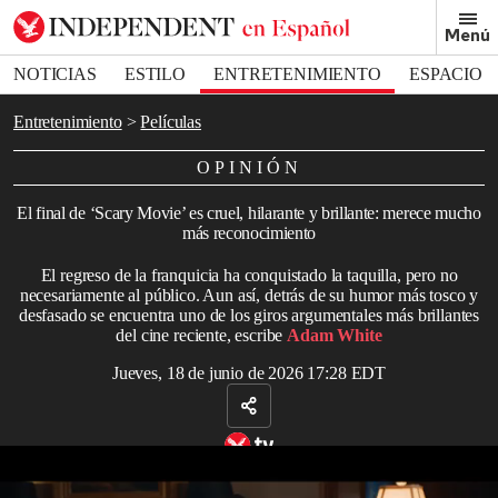
Removed from bookmarks
Menú
Close popover
Bookmark popover
NOTICIAS
ESTILO
ENTRETENIMIENTO
ESPACIO
DEPORTES
Entretenimiento
Películas
OPINIÓN
El final de ‘Scary Movie’ es cruel, hilarante y brillante: merece mucho
más reconocimiento
El regreso de la franquicia ha conquistado la taquilla, pero no
necesariamente al público. Aun así, detrás de su humor más tosco y
desfasado se encuentra uno de los giros argumentales más brillantes
del cine reciente, escribe
Adam White
Jueves, 18 de junio de 2026 17:28 EDT
Tráiler de ‘Scary Movie’