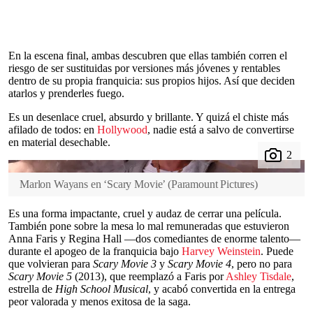
En la escena final, ambas descubren que ellas también corren el
riesgo de ser sustituidas por versiones más jóvenes y rentables
dentro de su propia franquicia: sus propios hijos. Así que deciden
atarlos y prenderles fuego.
Es un desenlace cruel, absurdo y brillante. Y quizá el chiste más
afilado de todos: en
Hollywood
, nadie está a salvo de convertirse
en material desechable.
Marlon Wayans en ‘Scary Movie’
(
Paramount Pictures
)
Es una forma impactante, cruel y audaz de cerrar una película.
También pone sobre la mesa lo mal remuneradas que estuvieron
Anna Faris y Regina Hall —dos comediantes de enorme talento—
durante el apogeo de la franquicia bajo
Harvey Weinstein
. Puede
que volvieran para
Scary Movie 3
y
Scary Movie 4
, pero no para
Scary Movie 5
(2013), que reemplazó a Faris por
Ashley Tisdale
,
estrella de
High School Musical
, y acabó convertida en la entrega
peor valorada y menos exitosa de la saga.