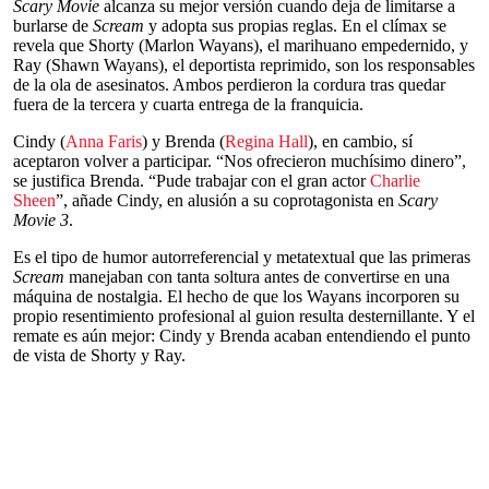
Scary Movie
alcanza su mejor versión cuando deja de limitarse a
burlarse de
Scream
y adopta sus propias reglas. En el clímax se
revela que Shorty (Marlon Wayans), el marihuano empedernido, y
Ray (Shawn Wayans), el deportista reprimido, son los responsables
de la ola de asesinatos. Ambos perdieron la cordura tras quedar
fuera de la tercera y cuarta entrega de la franquicia.
Cindy (
Anna Faris
) y Brenda (
Regina Hall
), en cambio, sí
aceptaron volver a participar. “Nos ofrecieron muchísimo dinero”,
se justifica Brenda. “Pude trabajar con el gran actor
Charlie
Sheen
”, añade Cindy, en alusión a su coprotagonista en
Scary
Movie 3
.
Es el tipo de humor autorreferencial y metatextual que las primeras
Scream
manejaban con tanta soltura antes de convertirse en una
máquina de nostalgia. El hecho de que los Wayans incorporen su
propio resentimiento profesional al guion resulta desternillante. Y el
remate es aún mejor: Cindy y Brenda acaban entendiendo el punto
de vista de Shorty y Ray.