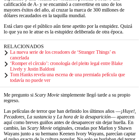
calificación de A- y se encaminó a convertirse en uno de los
mayores éxitos del año, al cruzar la marca de 300 millones de
dólares recaudados en la taquilla mundial.
Está claro que el público aún tiene apetito por la estupidez. Quizá
lo que ya no le atrae es la estupidez deliberada de otra época.
RELACIONADOS
La nueva serie de los creadores de ‘Stranger Things’ es
cancelada
‘Romper el círculo’: cronología del pleito legal entre Blake
Lively y Justin Baldoni
Tom Hanks revela una escena de una premiada película que
todavía no puede ver
Me pregunto si
Scary Movie
simplemente llegó tarde a su propio
regreso.
Las películas de terror que han definido los últimos años —
¡Huye!,
Pecadores,
La sustancia
y
La hora de la desaparición
— aparecen
aquí como breves guiños antes de desaparecer sin dejar huella. En
cambio, las
Scary Movie
originales, creadas por Marlon y Shawn
Wayans junto a su hermano Keenen Ivory Wayans, parecían captar
el pulso exacto de la cultura popular. No solo se burlaban del terror