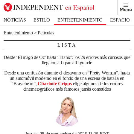
Removed from bookmarks
Menú
Close popover
Bookmark popover
NOTICIAS
ESTILO
ENTRETENIMIENTO
ESPACIO
DEPORTES
Entretenimiento
Películas
LISTA
Desde ‘El mago de Oz’ hasta ‘Titanic’: los 29 errores más curiosos que
llegaron a la pantalla grande
Desde una confusión durante el desayuno en “Pretty Woman”, hasta
un automóvil moderno en el fondo de una escena de batalla en
“Braveheart”,
Charlotte Cripps
elige algunos de los errores
cinematográficos más famosos jamás cometidos
Jueves, 25 de septiembre de 2025 11:38 EDT