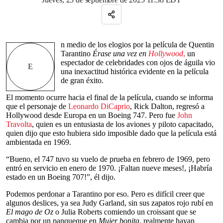
n medio de los elogios por la película de Quentin
Tarantino
Érase una vez en
Hollywood
,
un
espectador de celebridades con ojos de águila vio
E
una inexactitud histórica evidente en la película
de gran éxito.
El momento ocurre hacia el final de la película, cuando se informa
que el personaje de
Leonardo DiCaprio
, Rick Dalton, regresó a
Hollywood desde Europa en un Boeing 747. Pero fue
John
Travolta
, quien es un entusiasta de los aviones y piloto capacitado,
quien dijo que esto hubiera sido imposible dado que la película está
ambientada en 1969.
“Bueno, el 747 tuvo su vuelo de prueba en febrero de 1969, pero
entró en servicio en enero de 1970. ¡Faltan nueve meses!, ¡Habría
estado en un Boeing 707!”, él dijo.
Podemos perdonar a Tarantino por eso. Pero es difícil creer que
algunos deslices, ya sea Judy Garland, sin sus zapatos rojo rubí en
El mago de Oz
o Julia Roberts comiendo un croissant que se
cambia por un panqueque en
Mujer bonita
, realmente hayan