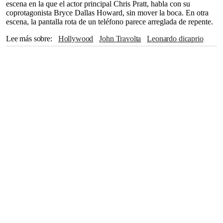
escena en la que el actor principal Chris Pratt, habla con su
coprotagonista Bryce Dallas Howard, sin mover la boca. En otra
escena, la pantalla rota de un teléfono parece arreglada de repente.
Lee más sobre
Hollywood
John Travolta
leonardo dicaprio
Christopher Nolan
Batman
kate winslet
Marvel
Titanic