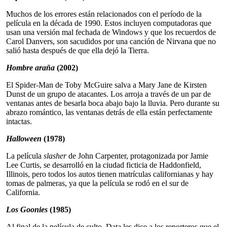
Muchos de los errores están relacionados con el período de la
película en la década de 1990. Estos incluyen computadoras que
usan una versión mal fechada de Windows y que los recuerdos de
Carol Danvers, son sacudidos por una canción de Nirvana que no
salió hasta después de que ella dejó la Tierra.
Hombre araña
(2002)
El Spider-Man de Toby McGuire salva a Mary Jane de Kirsten
Dunst de un grupo de atacantes. Los arroja a través de un par de
ventanas antes de besarla boca abajo bajo la lluvia. Pero durante su
abrazo romántico, las ventanas detrás de ella están perfectamente
intactas.
Halloween
(1978)
La película
slasher
de John Carpenter, protagonizada por Jamie
Lee Curtis, se desarrolló en la ciudad ficticia de Haddonfield,
Illinois, pero todos los autos tienen matrículas californianas y hay
tomas de palmeras, ya que la película se rodó en el sur de
California.
Los Goonies
(1985)
Al final de la película de culto, Data les dice a los reporteros que el