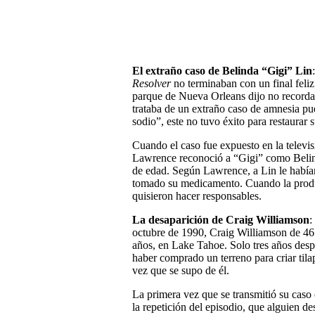
El extraño caso de Belinda “Gigi” Lin
Resolver
no terminaban con un final feli
parque de Nueva Orleans dijo no recordar 
trataba de un extraño caso de amnesia pue
sodio”, este no tuvo éxito para restaurar
Cuando el caso fue expuesto en la televi
Lawrence reconoció a “Gigi” como Belin
de edad. Según Lawrence, a Lin le habían
tomado su medicamento. Cuando la produc
quisieron hacer responsables.
La desaparición de Craig Williamson
:
octubre de 1990, Craig Williamson de 46 
años, en Lake Tahoe. Solo tres años desp
haber comprado un terreno para criar tila
vez que se supo de él.
La primera vez que se transmitió su caso
la repetición del episodio, que alguien 