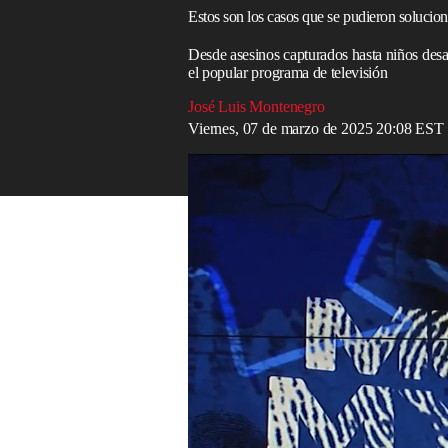
Estos son los casos que se pudieron soluciona
Desde asesinos capturados hasta niños desa
el popular programa de televisión
José Luis Montenegro
Viernes, 07 de marzo de 2025 20:08 EST
Murder Mystery: Ivan Maik
Entre 1987 y 2002, un popular programa 
hito en las producciones encargadas de ex
interés del público.
En esos 15 años, la leyenda de la actuaci
que se presentaron al menos 1.300 casos 
desaparecidos que se reúnen con sus padr
casos sí pudieron resolverse gracias al p
En 2008,
Spike TV
–hoy
Paramount Net
presentado por la fallecida estrella, Den
propio y anunció el lanzamiento de
Miste
demanda.