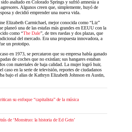
 sido asaltado en Colorado Springs y sufrió amnesia a
s agresores. Algunos creen que, simplemente, huyó de
esposa y decidió emprender una nueva vida.
dine Elizabeth Carmichael, mejor conocida como “Liz”
ue planeó una de las estafas más grandes en EEUU con la
ocido como “
The Dale
”, de tres ruedas y dos plazas, que
adicional del mercado. Era una propuesta innovadora, a
fue un prototipo.
 caso en 1973, se percataron que su empresa había ganado
ipadas de coches que no existían; sus hangares estaban
dos con materiales de baja calidad. La mujer logró huir,
l caso en la serie de televisión, reportes de ciudadanos
aba bajo el alias de Kathryn Elizabeth Johnson en Austin,
ritican su enfoque “capitalista” de la música
etrás de ‘Monstruo: la historia de Ed Gein’