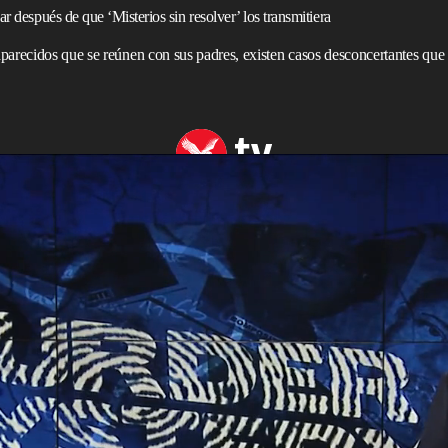
r después de que ‘Misterios sin resolver’ los transmitiera
parecidos que se reúnen con sus padres, existen casos desconcertantes que 
de televisión llamado
Misterios Sin Resolver
marcó un
plicar el mal y llevarlo a la pantalla chica con mucho
ón, Robert Stack, presidió más de 230 episodios, en los
sin resolver. Desde asesinos capturados hasta niños
es e, inclusive, fenómenos sobrenaturales; 260 de esos
rograma.
work
– transmitió una nueva temporada de estos hechos,
nis Farina; pero fue hasta 2020, cuando
Netflix
hizo lo
rios Sin Resolver
en su plataforma de contenidos bajo