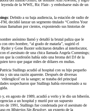
jadora del mismo centro, de nombre Ann Atwood; y logró
la leyenda de la WWE, Ric Flair– y embolsarse más de un
mings
: Debido a su baja audiencia, la estación de radio de
M, decidió lanzar un segmento titulado “Confess Your
nas llamaban por cientos, exponiendo sus historias de
hombre anónimo llamó y detalló la brutal paliza que le
 con otro hombre, “al grado de matarla”, sugirió el
yder y Gene Baxter solicitaron detalles al interlocutor,
n con el asesinato de una chica llamada Angela Cummings;
ron que la confesión había sido una broma del DJ de la
uien tuvo que pagar miles de dólares en multas.
 Patricia Stallings acudió al hospital con su hijo pequeño
ta y sin una razón aparente. Después de diversas
etilenglicol’ en la sangre; se trataba del principal
ridades sospecharon que Stallings había envenenado a su
ogida.
o y, en agosto de 1989, acudió a verlo y le dio un biberón.
urgencias a un hospital y murió por un supuesto
ero de 1991, Stallings fue condenada por el asesinato de
 caso en
Misterios Sin Resolver
, un experto de la