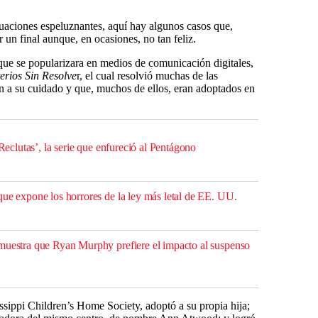
ituaciones espeluznantes, aquí hay algunos casos que,
 un final aunque, en ocasiones, no tan feliz.
que se popularizara en medios de comunicación digitales,
erios Sin Resolve
r, el cual resolvió muchas de las
n a su cuidado y que, muchos de ellos, eran adoptados en
‘Reclutas’, la serie que enfureció al Pentágono
que expone los horrores de la ley más letal de EE. UU.
muestra que Ryan Murphy prefiere el impacto al suspenso
issippi Children’s Home Society, adoptó a su propia hija;