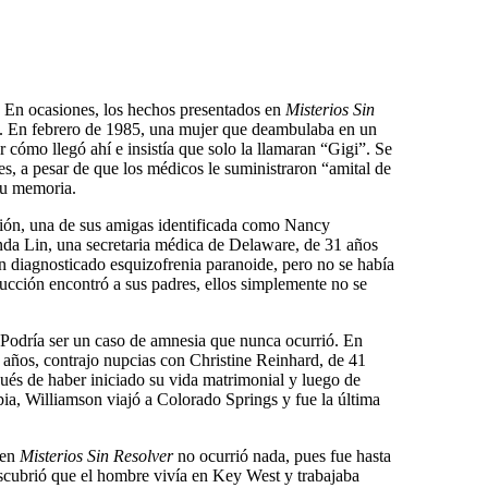
: En ocasiones, los hechos presentados en
Misterios Sin
z. En febrero de 1985, una mujer que deambulaba en un
cómo llegó ahí e insistía que solo la llamaran “Gigi”. Se
s, a pesar de que los médicos le suministraron “amital de
 su memoria.
sión, una de sus amigas identificada como Nancy
da Lin, una secretaria médica de Delaware, de 31 años
 diagnosticado esquizofrenia paranoide, pero no se había
ción encontró a sus padres, ellos simplemente no se
 Podría ser un caso de amnesia que nunca ocurrió. En
años, contrajo nupcias con Christine Reinhard, de 41
ués de haber iniciado su vida matrimonial y luego de
pia, Williamson viajó a Colorado Springs y fue la última
 en
Misterios Sin Resolver
no ocurrió nada, pues fue hasta
descubrió que el hombre vivía en Key West y trabajaba