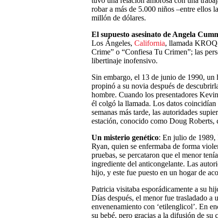
tuvo una relación amorosa con una traba
robar a más de 5.000 niños –entre ellos 
millón de dólares.
El supuesto asesinato de Angela Cum
Los Ángeles,
California
, llamada KROQ-F
Crime” o “Confiesa Tu Crimen”; las perso
libertinaje inofensivo.
Sin embargo, el 13 de junio de 1990, un 
propinó a su novia después de descubrirla
hombre. Cuando los presentadores Kevin R
él colgó la llamada. Los datos coincidía
semanas más tarde, las autoridades supie
estación, conocido como Doug Roberts, q
Un misterio genético
: En julio de 1989,
Ryan, quien se enfermaba de forma violen
pruebas, se percataron que el menor tenía ‘
ingrediente del anticongelante. Las auto
hijo, y este fue puesto en un hogar de ac
Patricia visitaba esporádicamente a su hij
Días después, el menor fue trasladado a 
envenenamiento con ‘etilenglicol’. En en
su bebé, pero gracias a la difusión de su