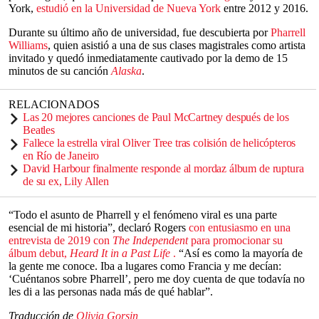
York,
estudió en la Universidad de Nueva York
entre 2012 y 2016.
Durante su último año de universidad, fue descubierta por
Pharrell
Williams
, quien asistió a una de sus clases magistrales como artista
invitado y quedó inmediatamente cautivado por la demo de 15
minutos de su canción
Alaska
.
RELACIONADOS
Las 20 mejores canciones de Paul McCartney después de los
Beatles
Fallece la estrella viral Oliver Tree tras colisión de helicópteros
en Río de Janeiro
David Harbour finalmente responde al mordaz álbum de ruptura
de su ex, Lily Allen
“Todo el asunto de Pharrell y el fenómeno viral es una parte
esencial de mi historia”, declaró Rogers
con entusiasmo en una
entrevista de 2019 con
The Independent
para promocionar su
álbum debut,
Heard It in a Past Life
.
“Así es como la mayoría de
la gente me conoce. Iba a lugares como Francia y me decían:
‘Cuéntanos sobre Pharrell’, pero me doy cuenta de que todavía no
les di a las personas nada más de qué hablar”.
Traducción de
Olivia Gorsin