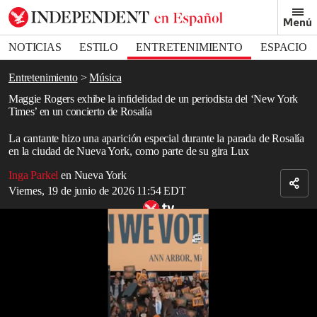
Removed from bookmarks
Menú
Close popover
Bookmark popover
NOTICIAS
ESTILO
ENTRETENIMIENTO
ESPACIO
DEPORTES
Entretenimiento
Música
Maggie Rogers exhibe la infidelidad de un periodista del ‘New York
Times’ en un concierto de Rosalía
La cantante hizo una aparición especial durante la parada de Rosalía
en la ciudad de Nueva York, como parte de su gira Lux
Inga Parkel
en Nueva York
Viernes, 19 de junio de 2026 11:54 EDT
Relacionado: Maggie Rogers habla sobre la clave para la libertad
reproductiva y la lucha contra la crisis climática
Read in English
Maggie Rogers
hizo una revelación asombrosa sobre la vez que
tuvo una cita relámpago con un periodista
del
New York Times
,