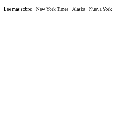
Lee más sobre
New York Times
Alaska
Nueva York
Los Ángeles
Pharrell Williams
The Independent