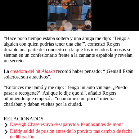
solo para descubrir después que él ya tenía novia.
La
cantautora de indie pop de 32 años, nominada al Grammy
,
criticó duramente al periodista anónimo durante su aparición como
invitada el miércoles en la
parada de la gira Lux de Rosalía
en el
Madison Square Garden de la ciudad de
Nueva York
.
0
seconds
“Hace poco tiempo estaba soltera y una amiga me dijo: ‘Tengo a
of
alguien con quien podrías tener una cita’”, comenzó Rogers
0
durante una parte del concierto en la que los invitados famosos se
seconds
sientan en un confesionario frente a la cantante española y revelan
un secreto.
La
creadora del hit
Alaska
recordó haber pensado: “¡Genial! Están
solteros, son atractivos”.
“Entonces me llamó y me dijo: ‘Tengo un auto vintage. ¿Puedo
pasar a recogerte?’. Así que le dije que sí”, añadió Rogers,
admitiendo que empezó a “enamorarse un poco” mientras
charlaban y daban vueltas por la ciudad.
RELACIONADOS
Daveigh Chase estuvo desaparecida 10 años antes de morir
Diddy saldrá de prisión antes de lo previsto tras cambio de fecha
de liberación