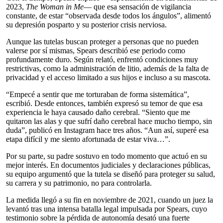
2023,
The Woman in Me
— que esa sensación de vigilancia
constante, de estar “observada desde todos los ángulos”, alimentó
su depresión posparto y su posterior crisis nerviosa.
Aunque las tutelas buscan proteger a personas que no pueden
valerse por sí mismas, Spears describió ese periodo como
profundamente duro. Según relató, enfrentó condiciones muy
restrictivas, como la administración de litio, además de la falta de
privacidad y el acceso limitado a sus hijos e incluso a su mascota.
“Empecé a sentir que me torturaban de forma sistemática”,
escribió. Desde entonces, también expresó su temor de que esa
experiencia le haya causado daño cerebral. “Siento que me
quitaron las alas y que sufrí daño cerebral hace mucho tiempo, sin
duda”, publicó en Instagram hace tres años. “Aun así, superé esa
etapa difícil y me siento afortunada de estar viva…”.
Por su parte, su padre sostuvo en todo momento que actuó en su
mejor interés. En documentos judiciales y declaraciones públicas,
su equipo argumentó que la tutela se diseñó para proteger su salud,
su carrera y su patrimonio, no para controlarla.
La medida llegó a su fin en noviembre de 2021, cuando un juez la
levantó tras una intensa batalla legal impulsada por Spears, cuyo
testimonio sobre la pérdida de autonomía desató una fuerte