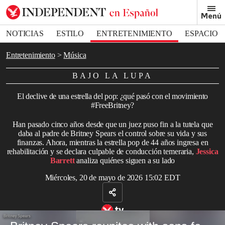
Removed from bookmarks
Menú
Close popover
Bookmark popover
NOTICIAS
ESTILO
ENTRETENIMIENTO
ESPACIO
DEPORTES
Entretenimiento
Música
BAJO LA LUPA
El declive de una estrella del pop: ¿qué pasó con el movimiento
#FreeBritney?
Han pasado cinco años desde que un juez puso fin a la tutela que
daba al padre de Britney Spears el control sobre su vida y sus
finanzas. Ahora, mientras la estrella pop de 44 años ingresa en
rehabilitación y se declara culpable de conducción temeraria,
Jessica
Barrett
analiza quiénes siguen a su lado
Miércoles, 20 de mayo de 2026 15:02 EDT
Britney Spears se reencuentra con sus hijos tras arresto por conducir