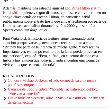
Además, mantiene una estrecha amistad con
Paris Hilton
y
Kim
Kardashian
, quienes, según distintos reportes, se convirtieron en un
apoyo clave detrás de escena. Hilton, en particular, habló
públicamente sobre el trato hostil que ambas recibieron por parte de
la prensa sensacionalista durante los años 2000 y describió a
Spears como “un ángel dulce”.
Para Wakeford, la historia de Britney sigue generando tanta
atención porque varias generaciones crecieron junto a ella.
“Britney fue parte de la infancia de mucha gente. Y hoy resulta
impactante ver, en tiempo real, lo que la fama puede provocar en
una persona”, explicó. “Pero, al final, en el centro de toda esta
historia hay alguien que todavía intenta encontrar una forma de
vivir con la que se sienta cómoda”.
RELACIONADOS
Conocí a Michael Jackson: el lado oscuro de su vida nunca
podrá ser comprendido
Usuarios de Spotify critican “horrible” actualización del logo:
“Vuelvan al anterior”
Drake brilla en ‘Iceman’, aunque vuelve a insistir en una imagen
de eterna víctima