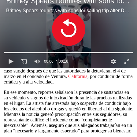
Britney Spears reunites with sons for sailing trip after DUI arrest
bajo los efectos del alcohol
Britney Spears reunites with sons for sailing trip after DUI arrest Britney Spears
Read in English
Britney Spears
atraviesa un
momento
decisivo. A casi cinco años
de recuperar el control de su vida tras el fin de la tutela que la
mantuvo bajo supervisión legal, la
cantante,
de 44 años, enfrenta
ahora problemas judiciales. El lunes, un
abogado
se presentó en su
nombre ante un tribunal de
Los Ángeles
, donde se declaró culpable
de conducción temeraria bajo los efectos del alcohol o drogas.
00:00
00:16
Spears no tenía obligación de asistir a la audiencia. Sin embargo, el
0
caso surgió después de que las autoridades la detuvieran el 4 de
seconds
marzo en el condado de Ventura,
California
, por conducir de forma
of
errática y a alta velocidad.
0
seconds
En ese momento, reportes señalaron la presencia de sustancias en
su vehículo y signos de intoxicación durante las pruebas realizadas
en el lugar. La artista fue arrestada bajo sospecha de conducir bajo
los efectos del alcohol o drogas y quedó en libertad al día siguiente.
Mientras la noticia generó preocupación entre sus seguidores, su
representante calificó el incidente como “completamente
inexcusable”. Además, aseguró que sus allegados trabajarían en un
plan “necesario y largamente esperado” para proteger su bienestar.