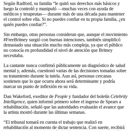
Según Radford, su familia “le quitó sus derechos más básicos y
luego la controló y manipuló —muchas veces con ayuda de
médicos y terapeutas— durante más de una década para mantener
el control sobre ella. Si no puedes confiar en tu propia familia, ¿en
quién puedes confiar?”.
Sin embargo, otras personas consideran que, aunque el movimiento
#FreeBritney surgió con buenas intenciones, también simplificó
demasiado una situación mucho más compleja, ya que el público
no conocía en profundidad el nivel de atención que Britney
necesitaba.
La cantante nunca confirmó públicamente un diagnóstico de salud
mental y, además, cuestionó varias de las decisiones tomadas sobre
su tratamiento durante la tutela. Aun así, personas cercanas
sostienen que lo que ocurra ahora será determinante y podría
marcar un punto de inflexión en su vida.
Dan Wakeford, exeditor de
People
y fundador del boletín
Celebrity
Intelligence
, quien informó primero sobre el ingreso de Spears a
rehabilitación, señaló que las autoridades evaluarán el avance que
la artista mostró durante las últimas semanas.
“El tribunal tomará en cuenta el trabajo que realizó en
rehabilitación al momento de dictar sentencia. Con suerte, recibirá