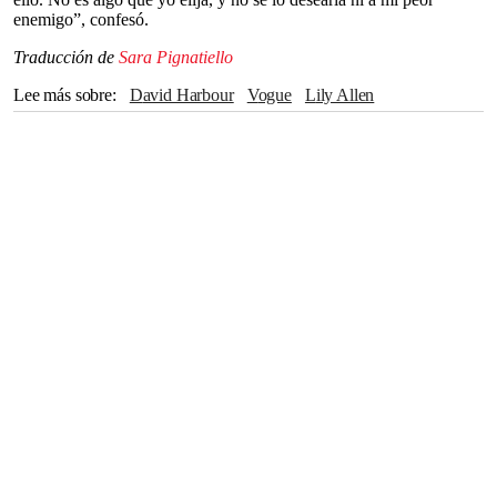
enemigo”, confesó.
Traducción de
Sara Pignatiello
Lee más sobre
David Harbour
vogue
Lily Allen
Stranger Things
Salud mental
Gaslighting
Estrés
Matrimonio
Divorcio