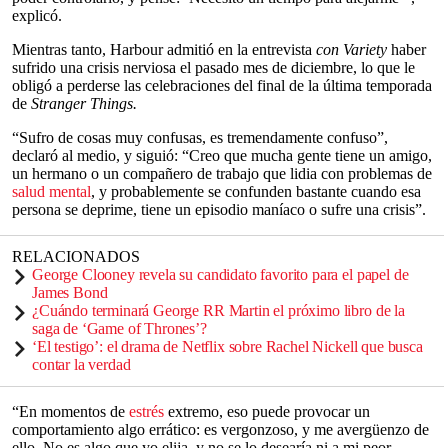
explicó.
Mientras tanto, Harbour admitió en la entrevista
con Variety
haber
sufrido una crisis nerviosa el pasado mes de diciembre, lo que le
obligó a perderse las celebraciones del final de la última temporada
de
Stranger Things.
“Sufro de cosas muy confusas, es tremendamente confuso”,
declaró al medio, y siguió: “Creo que mucha gente tiene un amigo,
un hermano o un compañero de trabajo que lidia con problemas de
salud mental
, y probablemente se confunden bastante cuando esa
persona se deprime, tiene un episodio maníaco o sufre una crisis”.
RELACIONADOS
George Clooney revela su candidato favorito para el papel de
James Bond
¿Cuándo terminará George RR Martin el próximo libro de la
saga de ‘Game of Thrones’?
‘El testigo’: el drama de Netflix sobre Rachel Nickell que busca
contar la verdad
“En momentos de
estrés
extremo, eso puede provocar un
comportamiento algo errático: es vergonzoso, y me avergüenzo de
ello. No es algo que yo elija, y no se lo desearía ni a mi peor