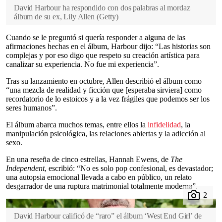
David Harbour ha respondido con dos palabras al mordaz
álbum de su ex, Lily Allen
(
Getty
)
Cuando se le preguntó si quería responder a alguna de las
afirmaciones hechas en el álbum, Harbour dijo: “Las historias son
complejas y por eso digo que respeto su creación artística para
canalizar su experiencia. No fue mi experiencia”.
Tras su lanzamiento en octubre, Allen describió el álbum como
“una mezcla de realidad y ficción que [esperaba sirviera] como
recordatorio de lo estoicos y a la vez frágiles que podemos ser los
seres humanos”.
El álbum abarca muchos temas, entre ellos la
infidelidad
, la
manipulación psicológica, las relaciones abiertas y la adicción al
sexo.
En una reseña de cinco estrellas, Hannah Ewens, de
The
Independent
, escribió: “No es solo pop confesional, es devastador;
una autopsia emocional llevada a cabo en público, un relato
desgarrador de una ruptura matrimonial totalmente moderna”.
David Harbour calificó de “raro” el álbum ‘West End Girl’ de