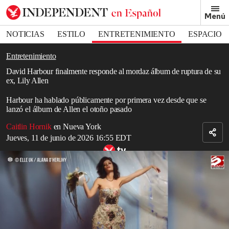
Removed from bookmarks
Menú
Close popover
Bookmark popover
NOTICIAS
ESTILO
ENTRETENIMIENTO
ESPACIO
DEPORTES
Entretenimiento
David Harbour finalmente responde al mordaz álbum de ruptura de su
ex, Lily Allen
Harbour ha hablado públicamente por primera vez desde que se
lanzó el álbum de Allen el otoño pasado
Caitlin Hornik
en Nueva York
Jueves, 11 de junio de 2026 16:55 EDT
Lily Allen estaba 'aterrorizada' por cómo sería recibido su álbum
‘West End Girl’
Read in English
David Harbour
, estrella
de
Stranger Things
,
ha roto su silencio
sobre
West End Girl
, el álbum que su ex,
Lily Allen
,
lanzó en