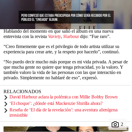
2025
.
Harbour
(51), ha guardado silencio desde que la cantante y actriz
británica (41), lanzó el disco —el primero en siete años— tras la
ruptura de su
matrimonio
de cinco años en 2024.
0
Hablando del momento en que salió el álbum
en una nueva
seconds
entrevista con la revista
Variety
,
Harbour
dijo: “Fue raro”.
of
0
“Creo firmemente que es el privilegio de todo artista utilizar su
seconds
experiencia para crear arte, y la respeto por hacerlo”, continuó.
“No puedo decir mucho más porque es mi vida privada. A pesar de
que mucha gente no quiere que tenga privacidad, yo la valoro. Y
también valoro la vida de las personas con las que interactúo en
privado. Simplemente no hablaré de eso”, expresó.
RELACIONADOS
David Harbour aclara la polémica con Millie Bobby Brown
‘El choque’: ¿dónde está Mackenzie Shirilla ahora?
Reseña de ‘El día de la revelación’: una aventura alienígena
irresistible