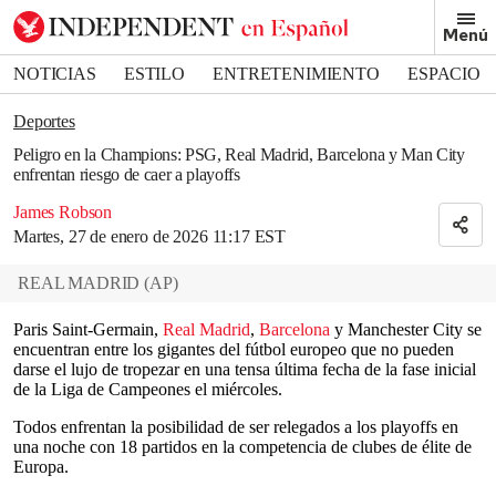
Removed from bookmarks
Menú
Close popover
Bookmark popover
NOTICIAS
ESTILO
ENTRETENIMIENTO
ESPACIO
DEPORTES
Deportes
Peligro en la Champions: PSG, Real Madrid, Barcelona y Man City
enfrentan riesgo de caer a playoffs
James Robson
Martes, 27 de enero de 2026 11:17 EST
REAL MADRID
(
AP
)
Paris Saint-Germain,
Real Madrid
,
Barcelona
y Manchester City se
encuentran entre los gigantes del fútbol europeo que no pueden
darse el lujo de tropezar en una tensa última fecha de la fase inicial
de la Liga de Campeones el miércoles.
Todos enfrentan la posibilidad de ser relegados a los playoffs en
una noche con 18 partidos en la competencia de clubes de élite de
Europa.