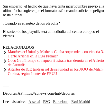
Sin embargo, el hecho de que haya tanta incertidumbre previo a la
última fecha sugiere que el formato está creando suficiente peligro
hasta el final.
¿Cuándo es el sorteo de los playoffs?
El sorteo de los playoffs será al mediodía del centro europeo el
viernes.
RELACIONADOS
Manchester United y Matheus Cunha sorprenden con victoria 3-
1 ante Arsenal en la Liga Premier
Coco Gauff rompe su raqueta frustrada tras derrota en el Abierto
de Australia
Agentes de ICE tendrán rol de seguridad en los JJOO de Milán-
Cortina, según fuentes de EEUU
___
Deportes AP: https://apnews.com/hub/deportes
Lee más sobre
Arsenal
PSG
Barcelona
Real Madrid
Liverpool
Pep Guardiola
Manchester
Inglaterra
Madrid