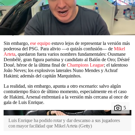
difícilmente será el mismo que Luis Enrique
utilizará
frente al
Arsenal
. Bajo los tres palos estuvo Lucas Chevalier; la línea
defensiva la integraron Willian Pacho, Ilia Zabarnyi, Beraldo y
Lucas Hernández. En el mediocampo aparecieron Vitinha, Warren
Zaïre-Emery y Senny Mayulu, mientras que Khvicha
Kvaratskhelia lideró el ataque junto a Bradley Barcola y Lee
Kang-in.
0
seconds
Sin embargo,
ese equipo
estuvo lejos de representar la versión más
of
poderosa del PSG. Para alivio —o quizás confusión— de
Mikel
0
Arteta
, quedaron fuera varios nombres fundamentales: Ousmane
seconds
Dembélé, gran figura parisina y candidato al Balón de Oro; Désiré
Doué, héroe de la última final de
Champions League
; el talentoso
João Neves; los explosivos laterales Nuno Mendes y Achraf
Hakimi; además del capitán Marquinhos.
La realidad, sin embargo, apunta a otro escenario: salvo algún
contratiempo físico de último momento, especialmente en el caso
de Hakimi, Arsenal enfrentará a la versión más cercana al once de
gala de Luis Enrique.
Luis Enrique ha podido rotar y dar descanso a sus jugadores
con mayor facilidad que Mikel Arteta
(
Getty
)