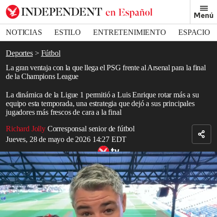
Removed from bookmarks
Menú
Close popover
Bookmark popover
NOTICIAS
ESTILO
ENTRETENIMIENTO
ESPACIO
DEPORTES
Deportes
Fútbol
La gran ventaja con la que llega el PSG frente al Arsenal para la final
de la Champions League
La dinámica de la Ligue 1 permitió a Luis Enrique rotar más a su
equipo esta temporada, una estrategia que dejó a sus principales
jugadores más frescos de cara a la final
Richard Jolly
Corresponsal senior de fútbol
Jueves, 28 de mayo de 2026 14:27 EDT
El Arsenal es un campeón acorde a una temporada 2025-26 que
premió la eficiencia y castigó el desperdicio de oportunidades
Read in English
Ese fue
el once
que presentó el
Paris Saint-Germain
, aunque