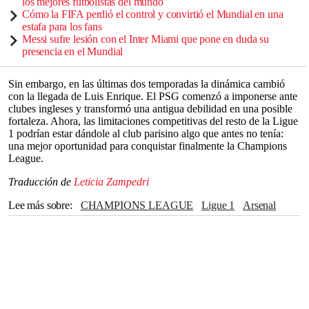
los mejores futbolistas del mundo
Cómo la FIFA perdió el control y convirtió el Mundial en una
estafa para los fans
Messi sufre lesión con el Inter Miami que pone en duda su
presencia en el Mundial
Sin embargo, en las últimas dos temporadas la dinámica cambió
con la llegada de Luis Enrique. El PSG comenzó a imponerse ante
clubes ingleses y transformó una antigua debilidad en una posible
fortaleza. Ahora, las limitaciones competitivas del resto de la Ligue
1 podrían estar dándole al club parisino algo que antes no tenía:
una mejor oportunidad para conquistar finalmente la Champions
League.
Traducción de
Leticia Zampedri
Lee más sobre
CHAMPIONS LEAGUE
Ligue 1
Arsenal
Paris Saint-Germain
Europa
Mikel Arteta
Gabriel Magalhaes
Chelsea
Tottenham
Bayer Leverkusen
Liverpool
Barcelona
Real Madrid