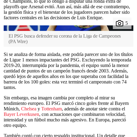
de Champions, lo que lo obligó a disputar una ronda extra de
playoffs que Arsenal evitó. Aun así, más allá de ese contratiempo,
la gestión física y el bienestar de los jugadores parecen haber sido
factores centrales en las decisiones de Luis Enrique.
El PSG busca defender su corona de la Liga de Campeones
(
PA Wire
)
Si se analiza de forma aislada, este podría parecer uno de los títulos
de Ligue 1 menos impactantes del PSG. Excluyendo la temporada
2019-20, interrumpida por la pandemia, el equipo sumó la menor
cantidad de puntos de un campeón francés desde 2003. Además,
quedó lejos de aquellos años en los que superaba con facilidad la
barrera de los 100 goles: esta vez terminó el campeonato con 74
tantos.
Sin embargo, esa imagen cambia por completo al mirar su
rendimiento europeo. El PSG marcó cinco goles frente al Bayern
Múnich,
Chelsea
y
Tottenham
, además de anotar siete contra el
Bayer Leverkusen
, con actuaciones que combinaron velocidad,
intensidad y un fútbol mucho más agresivo. En Europa, pareció
otro equipo.
También contó con cierto respaldo institucional. Un detalle que