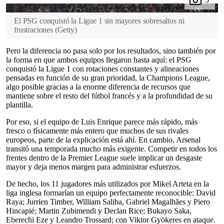
El PSG conquistó la Ligue 1 sin mayores sobresaltos ni
frustraciones
(
Getty
)
Pero la diferencia no pasa solo por los resultados, sino también por
la forma en que ambos equipos llegaron hasta aquí: el PSG
conquistó la Ligue 1 con rotaciones constantes y alineaciones
pensadas en función de su gran prioridad, la Champions League,
algo posible gracias a la enorme diferencia de recursos que
mantiene sobre el resto del fútbol francés y a la profundidad de su
plantilla.
Por eso, si el equipo de Luis Enrique parece más rápido, más
fresco o físicamente más entero que muchos de sus rivales
europeos, parte de la explicación está ahí. En cambio, Arsenal
transitó una temporada mucho más exigente. Competir en todos los
frentes dentro de la Premier League suele implicar un desgaste
mayor y deja menos margen para administrar esfuerzos.
De hecho, los 11 jugadores más utilizados por Mikel Arteta en la
liga inglesa formarían un equipo perfectamente reconocible: David
Raya; Jurrien Timber, William Saliba, Gabriel Magalhães y Piero
Hincapié; Martin Zubimendi y Declan Rice; Bukayo Saka,
Eberechi Eze y Leandro Trossard; con Viktor Gyökeres en ataque.