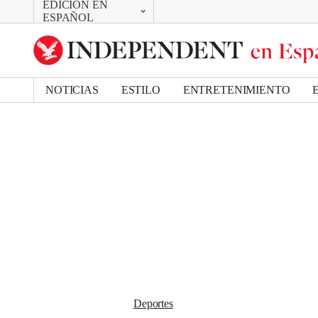
EDICIÓN EN
CAMBIAR
Removed from bookmarks
ESPAÑOL
Close popover
UK Edition
Bookmark popover
US Edition
NOTICIAS
ESTILO
ENTRETENIMIENTO
Deportes