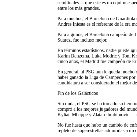
semifinales— que este es un equipo especi
entre los más grandes.
Para muchos, el Barcelona de Guardiola
Andres Iniesta es el referente de la era m
Para algunos, el Barcelona campeón de L
Suarez, fue incluso mejor.
En términos estadísticos, nadie puede ig
Karim Benzema, Luka Modric y Toni Kroos
cinco años, el Madrid fue campeón de Eu
En general, al PSG aún le queda mucho ca
haber ganado la Liga de Campeones por p
candidatura a ser considerado el mejor de
Fin de los Galácticos
Sin duda, el PSG se ha tomado su tiempo p
compró a los mejores jugadores del mun
Kylian Mbappe y Zlatan Ibrahimovic— mie
No fue hasta que hubo un cambio de en
repleto de superestrellas adquiridas a un