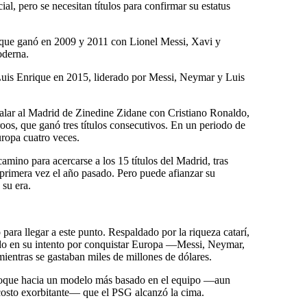
al, pero se necesitan títulos para confirmar su estatus
 que ganó en 2009 y 2011 con Lionel Messi, Xavi y
oderna.
uis Enrique en 2015, liderado por Messi, Neymar y Luis
ualar al Madrid de Zinedine Zidane con Cristiano Ronaldo,
, que ganó tres títulos consecutivos. En un periodo de
ropa cuatro veces.
mino para acercarse a los 15 títulos del Madrid, tras
rimera vez el año pasado. Pero puede afianzar su
 su era.
ara llegar a este punto. Respaldado por la riqueza catarí,
do en su intento por conquistar Europa —Messi, Neymar,
ntras se gastaban miles de millones de dólares.
foque hacia un modelo más basado en el equipo —aun
 costo exorbitante— que el PSG alcanzó la cima.