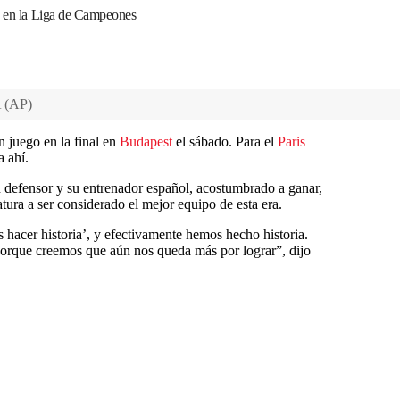
za en la Liga de Campeones
A
(
AP
)
n juego en la final en
Budapest
el sábado. Para el
Paris
 ahí.
defensor y su entrenador español, acostumbrado a ganar,
atura a ser considerado el mejor equipo de esta era.
 hacer historia’, y efectivamente hemos hecho historia.
porque creemos que aún nos queda más por lograr”, dijo