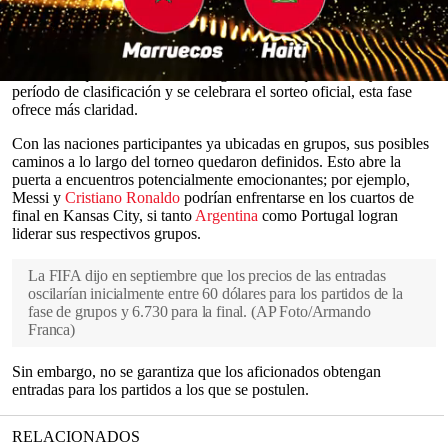
La revelación del calendario significa que los seguidores ahora
saben cuándo y dónde jugarán figuras de la talla de
Lionel Messi
y
la actual campeona,
Argentina
. A diferencia de sorteos de entradas
anteriores, que se realizaron a ciegas antes de que concluyera el
0
período de clasificación y se celebrara el sorteo oficial, esta fase
seconds
ofrece más claridad.
of
0
Con las naciones participantes ya ubicadas en grupos, sus posibles
seconds
caminos a lo largo del torneo quedaron definidos. Esto abre la
puerta a encuentros potencialmente emocionantes; por ejemplo,
Messi y
Cristiano Ronaldo
podrían enfrentarse en los cuartos de
final en Kansas City, si tanto
Argentina
como Portugal logran
liderar sus respectivos grupos.
La FIFA dijo en septiembre que los precios de las entradas
oscilarían inicialmente entre 60 dólares para los partidos de la
fase de grupos y 6.730 para la final.
(
AP Foto/Armando
Franca
)
Sin embargo, no se garantiza que los aficionados obtengan
entradas para los partidos a los que se postulen.
RELACIONADOS