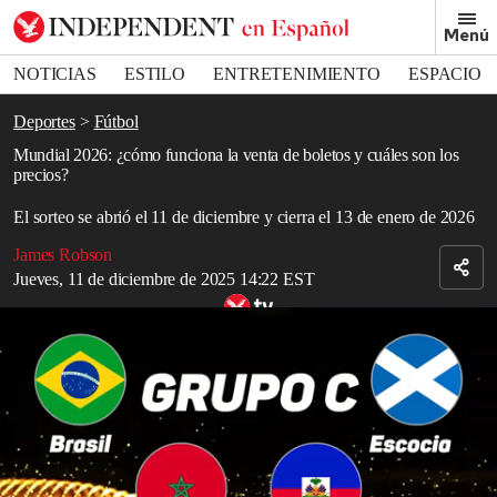
Removed from bookmarks
Menú
Close popover
Bookmark popover
NOTICIAS
ESTILO
ENTRETENIMIENTO
ESPACIO
DEPORTES
Deportes
Fútbol
Mundial 2026: ¿cómo funciona la venta de boletos y cuáles son los
precios?
El sorteo se abrió el 11 de diciembre y cierra el 13 de enero de 2026
James Robson
Jueves, 11 de diciembre de 2025 14:22 EST
Así quedan los 12 grupos del Mundial 2026
Los
aficionados
al
fútbol
de todo el
mundo
ya pueden solicitar
entradas para partidos específicos del
Mundial
de 2026, después de
que la
FIFA
abrió el jueves su última fase de ventas. Esta
oportunidad surge tras la publicación del calendario actualizado,
que siguió al sorteo de la semana pasada para el torneo que
coorganizarán
Estados Unidos
, Canadá y
México
.