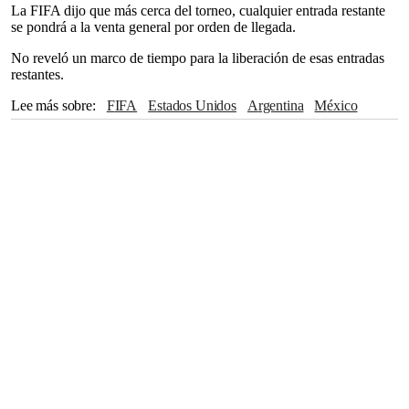
La FIFA dijo que más cerca del torneo, cualquier entrada restante
se pondrá a la venta general por orden de llegada.
No reveló un marco de tiempo para la liberación de esas entradas
restantes.
Lee más sobre
FIFA
Estados Unidos
Argentina
México
Canadá
Lionel Messi
Cristiano Ronaldo
Copa Mundial 2026
Mundial