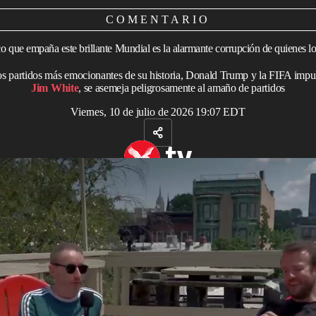
COMENTARIO
o que empaña este brillante Mundial es la alarmante corrupción de quienes lo
os partidos más emocionantes de su historia, Donald Trump y la FIFA impul
Jim White
, se asemeja peligrosamente al amaño de partidos
Viernes, 10 de julio de 2026 19:07 EDT
| Episodio 5
 todas las expectativas. Los pronósticos más
pesimistas
,
cios elevados, problemas para obtener visas y detenciones
xtranjeros por parte de las autoridades migratorias en
cumplieron.
ofrecido estadios llenos, fútbol de alto nivel y una gran
vo, las dos primeras semanas transcurrieron sin la