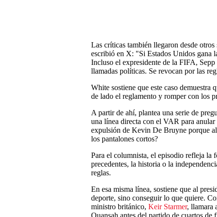
Las críticas también llegaron desde otro
escribió en X: "Si Estados Unidos gana la
Incluso el expresidente de la FIFA, Sepp B
llamadas políticas. Se revocan por las re
White sostiene que este caso demuestra q
de lado el reglamento y romper con los p
A partir de ahí, plantea una serie de pr
una línea directa con el VAR para anula
expulsión de Kevin De Bruyne porque al 
los pantalones cortos?
Para el columnista, el episodio refleja la
precedentes, la historia o la independenc
reglas.
En esa misma línea, sostiene que al presid
deporte, sino conseguir lo que quiere. C
ministro británico,
Keir Starmer
, llamara 
Quansah antes del partido de cuartos de f