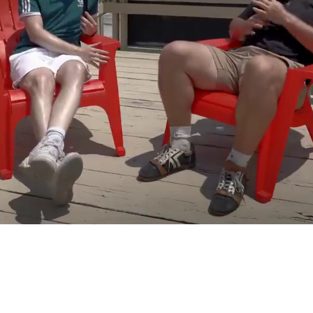
a enfrentar a Bélgica en los octavos de final en
Seattle
,