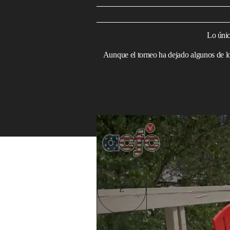
Lo únic
Aunque el torneo ha dejado algunos de l
¿Puede Estados Unidos ganar el Mundial? 
Read in English
ste
Mundial
ha superado
que advertían sobre pre
masivas de aficionados e
E
Estados Unidos
, no se 
En cambio, el torneo ha 
cantidad de goles. Y, quizá lo más llamati