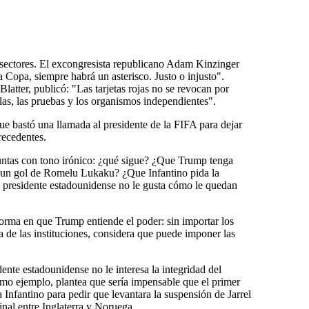
s sectores. El excongresista republicano Adam Kinzinger
 Copa, siempre habrá un asterisco. Justo o injusto".
latter, publicó: "Las tarjetas rojas no se revocan por
glas, las pruebas y los organismos independientes".
ue bastó una llamada al presidente de la FIFA para dejar
recedentes.
eguntas con tono irónico: ¿qué sigue? ¿Que Trump tenga
r un gol de Romelu Lukaku? ¿Que Infantino pida la
presidente estadounidense no le gusta cómo le quedan
 forma en que Trump entiende el poder: sin importar los
ia de las instituciones, considera que puede imponer las
ente estadounidense no le interesa la integridad del
omo ejemplo, plantea que sería impensable que el primer
a Infantino para pedir que levantara la suspensión de Jarrel
inal entre Inglaterra y Noruega.