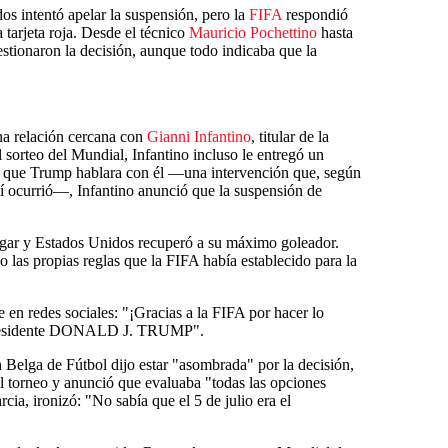
s intentó apelar la suspensión, pero la
FIFA
respondió
 tarjeta roja. Desde el técnico
Mauricio Pochettino
hasta
estionaron la decisión, aunque todo indicaba que la
na relación cercana con
Gianni Infantino
, titular de la
l sorteo del Mundial, Infantino incluso le entregó un
e que Trump hablara con él —una intervención que, según
sí ocurrió—, Infantino anunció que la suspensión de
jugar y Estados Unidos recuperó a su máximo goleador.
o las propias reglas que la FIFA había establecido para la
 en redes sociales: "¡Gracias a la FIFA por hacer lo
a! Presidente DONALD J. TRUMP".
 Belga de Fútbol dijo estar "asombrada" por la decisión,
l torneo y anunció que evaluaba "todas las opciones
cia, ironizó: "No sabía que el 5 de julio era el