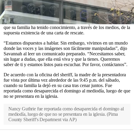
En un video grabado y difundido en redes sociales el miércoles,
Savannah afirmó que su familia está dispuesta a entablar
comunicación, pero exige pruebas de que Nancy Guthrie, a quien
las autoridades creen que fue sacada de su vivienda en
Arizona
en
contra de su voluntad, continúa con vida. La presentadora señaló
0
que su familia ha tenido conocimiento, a través de los medios, de la
seconds
supuesta existencia de una carta de rescate.
of
0
“Estamos dispuestos a hablar. Sin embargo, vivimos en un mundo
seconds
donde las voces y las imágenes son fácilmente manipuladas”, dijo
Savannah al leer un comunicado preparado. “Necesitamos saber,
sin lugar a dudas, que ella está viva y que la tienes. Queremos
saber de ti y estamos listos para escuchar. Por favor, contáctanos”.
De acuerdo con la oficina del sheriff, la madre de la presentadora
fue vista por última vez alrededor de las 9:45 p.m. del sábado,
cuando su familia la dejó en su casa tras cenar juntos. Fue
reportada como desaparecida el domingo al mediodía, luego de que
no se presentara en la iglesia.
Nancy Guthrie fue reportada como desaparecida el domingo al
mediodía, luego de que no se presentara en la iglesia.
(
Pima
County Sheriff's Department via AP
)