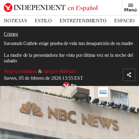
Removed from bookmarks
Menú
Close popover
Bookmark popover
NOTICIAS
ESTILO
ENTRETENIMIENTO
ESPACIO
DEPORTES
Crimen
Savannah Guthrie exige prueba de vida tras desaparición de su madre
La madre de la presentadora fue vista por última vez en la noche del
sabado
Sejal Govindarao
&
Jacques Billeaud
Jueves, 05 de febrero de 2026 13:55 EST
La familia de Savannah Guthrie, dispuesta a negociar un rescate por
su madre secuestrada
Hasta la
mañana
del jueves no se había hecho pública ninguna
respuesta al mensaje que la presentadora del programa
Today
de
NBC
,
Savannah Guthrie
, dirigió al presunto secuestrador de su
madre, de 84 años.