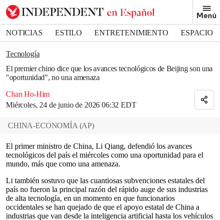
Removed from bookmarks
Menú
Close popover
Bookmark popover
NOTICIAS
ESTILO
ENTRETENIMIENTO
ESPACIO
DEPORTES
Tecnología
El premier chino dice que los avances tecnológicos de Beijing son una
"oportunidad", no una amenaza
Chan Ho-Him
Miércoles, 24 de junio de 2026 06:32 EDT
CHINA-ECONOMÍA
(
AP
)
El primer ministro de China, Li Qiang, defendió los avances
tecnológicos del país el miércoles como una oportunidad para el
mundo, más que como una amenaza.
Li también sostuvo que las cuantiosas subvenciones estatales del
país no fueron la principal razón del rápido auge de sus industrias
de alta tecnología, en un momento en que funcionarios
occidentales se han quejado de que el apoyo estatal de China a
industrias que van desde la inteligencia artificial hasta los vehículos