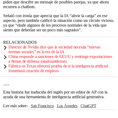
piden que descifre un mensaje de posibles parejas, ya que ahora
recurren a chatbots.
Señaló con ironía que aprecia que la IA “alivie la carga” en ese
aspecto, pero también calificó la situación como un círculo vicioso,
ya que “elude algunos de los procesos normales de la vida que
siento que deberían ser un poco más sagrados”.
RELACIONADOS
Director de Nvidia dice que la sociedad necesita “nuevas
normas sociales” en la era de la IA
China responde a sanciones de EEUU y restringe exportaciones
a firmas de defensa estadounidenses
Fábrica en Texas ofrecerá prueba de si la inteligencia artificial
fomentará creación de empleos
___
Esta historia fue traducida del inglés por un editor de AP con la
ayuda de una herramienta de inteligencia artificial generativa.
Lee más sobre
San Francisco
Los Ángeles
ChatGPT
OpenAI
Anthropic
Google
Elon Musk
TikTok
San Diego
Youtube
Estados Unidos
The Associated Press
Tinder