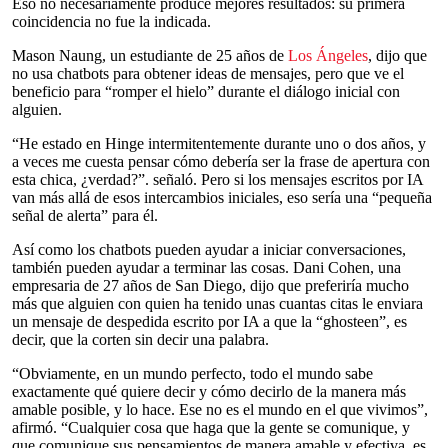
Eso no necesariamente produce mejores resultados: su primera
coincidencia no fue la indicada.
Mason Naung, un estudiante de 25 años de
Los Ángeles
, dijo que
no usa chatbots para obtener ideas de mensajes, pero que ve el
beneficio para “romper el hielo” durante el diálogo inicial con
alguien.
“He estado en Hinge intermitentemente durante uno o dos años, y
a veces me cuesta pensar cómo debería ser la frase de apertura con
esta chica, ¿verdad?”. señaló. Pero si los mensajes escritos por IA
van más allá de esos intercambios iniciales, eso sería una “pequeña
señal de alerta” para él.
Así como los chatbots pueden ayudar a iniciar conversaciones,
también pueden ayudar a terminar las cosas. Dani Cohen, una
empresaria de 27 años de San Diego, dijo que preferiría mucho
más que alguien con quien ha tenido unas cuantas citas le enviara
un mensaje de despedida escrito por IA a que la “ghosteen”, es
decir, que la corten sin decir una palabra.
“Obviamente, en un mundo perfecto, todo el mundo sabe
exactamente qué quiere decir y cómo decirlo de la manera más
amable posible, y lo hace. Ese no es el mundo en el que vivimos”,
afirmó. “Cualquier cosa que haga que la gente se comunique, y
que comunique sus pensamientos de manera amable y efectiva, es