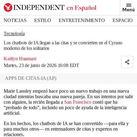
Removed from bookmarks
Menú
Close popover
Bookmark popover
NOTICIAS
ESTILO
ENTRETENIMIENTO
ESPACIO
DEPORTES
Tecnología
Los chatbots de IA llegan a las citas y se convierten en el Cyrano
moderno de los solitarios
Kaitlyn Huamani
Martes, 23 de junio de 2026 16:08 EDT
APPS DE CITAS-IA
(
AP
)
Marie Lansley empezó hace poco un nuevo trabajo en una nueva
ciudad mientras buscaba una nueva pareja. En sus intentos por salir
con alguien, la recién llegada a
San Francisco
contó que ha
“probado de todo”, incluido un poco de ayuda de la inteligencia
artificial.
En los hechos, los chatbots de IA se han convertido —para ella y
para muchos otros— en entrenadores de citas y expertos en
relaciones.