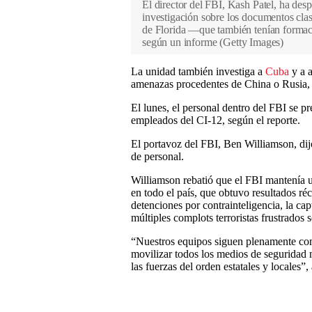
El director del FBI, Kash Patel, ha desp
investigación sobre los documentos clas
de Florida —que también tenían formaci
según un informe
(
Getty Images
)
La unidad también investiga a
Cuba
y a a
amenazas procedentes de China o Rusia, 
El lunes, el personal dentro del FBI se p
empleados del CI-12, según el reporte.
El portavoz del FBI, Ben Williamson, dij
de personal.
Williamson rebatió que el FBI mantenía u
en todo el país, que obtuvo resultados r
detenciones por contrainteligencia, la cap
múltiples complots terroristas frustrados 
“Nuestros equipos siguen plenamente com
movilizar todos los medios de seguridad n
las fuerzas del orden estatales y locales”