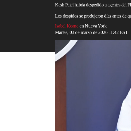
Kash Patel habría despedido a agentes del FB
Los despidos se produjeron días antes de q
Isabel Keane
en Nueva York
Martes, 03 de marzo de 2026 11:42 EST
El general Dan Caine revela la cronología
Read in English
El despido vengativo del director del
FBI
investigación sobre documentos clasifica
dejó al departamento sin una unidad de es
Patel despidió a una docena de agentes d
y los de la jefa de Gabinete de la Casa B
judicial en el marco de la investigación s
de Trump en su casa de
Mar-a-Lago
, en
Los despidos de la unidad de espionaje g
que EE. UU. e
Israel
lanzaran conjuntame
contra Irán que han desembocado en un c