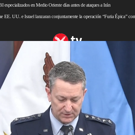
I especializados en Medio Oriente días antes de ataques a Irán
ue EE. UU. e Israel lanzaran conjuntamente la operación “Furia Épica” cont
 de los ataques estadounidenses contra Irán
,
Kash Patel
, de los agentes del FBI que trabajaron en la
dos en la finca
Mar-a-Lago
del presidente
Donald Trump
pionaje global de élite que vigila las amenazas de
Irán
.
el FBI el pasado miércoles tras conocer que sus teléfonos
lanca,
Susie Wiles
, habían sido objeto de una citación
obre el acaparamiento de archivos de alto secreto por parte
Florida
, EE. UU.
lobal, conocida como CI-12, se produjeron días antes de
nte la operación “Furia Épica”, con ataques aéreos
onflicto más amplio en todo
Medio Oriente
.