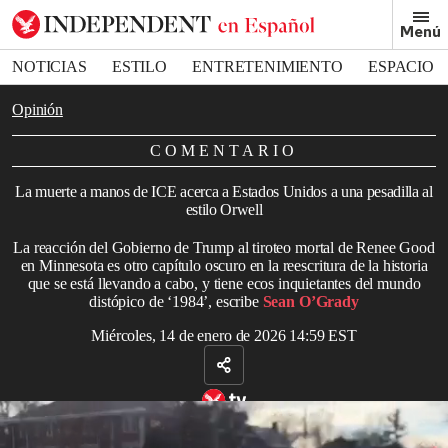
Removed from bookmarks
Menú
Close popover
Bookmark popover
NOTICIAS
ESTILO
ENTRETENIMIENTO
ESPACIO
DEPORTES
Opinión
COMENTARIO
La muerte a manos de ICE acerca a Estados Unidos a una pesadilla al
estilo Orwell
La reacción del Gobierno de Trump al tiroteo mortal de Renee Good
en Minnesota es otro capítulo oscuro en la reescritura de la historia
que se está llevando a cabo, y tiene ecos inquietantes del mundo
distópico de ‘1984’, escribe
Sean O’Grady
Miércoles, 14 de enero de 2026 14:59 EST
Renee Good, mujer de Minneapolis, Minnesota, EE. UU., muerta
por disparos de un agente de ICE