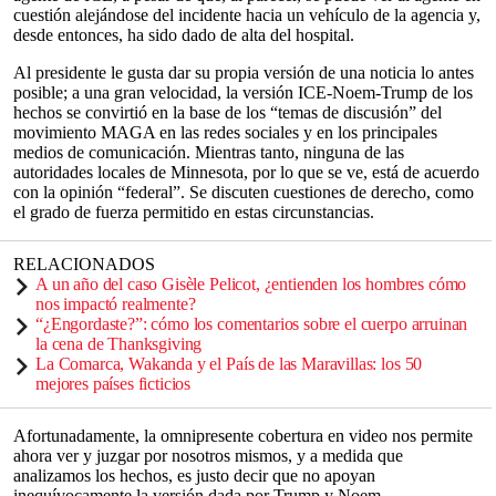
cuestión alejándose del incidente hacia un vehículo de la agencia y,
desde entonces, ha sido dado de alta del hospital.
Al presidente le gusta dar su propia versión de una noticia lo antes
posible; a una gran velocidad, la versión ICE-Noem-Trump de los
hechos se convirtió en la base de los “temas de discusión” del
movimiento MAGA en las redes sociales y en los principales
medios de comunicación. Mientras tanto, ninguna de las
autoridades locales de Minnesota, por lo que se ve, está de acuerdo
con la opinión “federal”. Se discuten cuestiones de derecho, como
el grado de fuerza permitido en estas circunstancias.
RELACIONADOS
A un año del caso Gisèle Pelicot, ¿entienden los hombres cómo
nos impactó realmente?
“¿Engordaste?”: cómo los comentarios sobre el cuerpo arruinan
la cena de Thanksgiving
La Comarca, Wakanda y el País de las Maravillas: los 50
mejores países ficticios
Afortunadamente, la omnipresente cobertura en video nos permite
ahora ver y juzgar por nosotros mismos, y a medida que
analizamos los hechos, es justo decir que no apoyan
inequívocamente la versión dada por Trump y Noem.