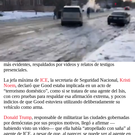
Read in English
“Orwelliano” es una palabra que se utiliza demasiado, pero sin
duda hay algo bastante siniestro en la respuesta oficial al
tiroteo de
una civil,
Renee Nicole Good, en
Minneapolis
, Minnesota, EE.
UU., por un agente de
ICE
(Servicio de Inmigración y Control de
Aduanas de EE. UU.).
Obviamente, en tales circunstancias, siempre hay lugar para
discutir sobre lo que ocurrió y por qué, pero no sobre los hechos
0
más evidentes, respaldados por videos y relatos de testigos
seconds
presenciales.
of
0
La jefa máxima de
ICE
, la secretaria de Seguridad Nacional,
Kristi
seconds
Noem
, declaró que Good estaba implicada en un acto de
“terrorismo doméstico”, como si se tratara de una agente del Isis,
con cero pruebas para respaldar esa afirmación extrema, y pocos
indicios de que Good estuviera utilizando deliberadamente su
vehículo como arma.
Donald Trump
, responsable de militarizar las ciudades gobernadas
por demócratas por sus propios motivos, llegó a afirmar —
habiendo visto un video— que ella había “atropellado con saña” al
agente de ICE, a pesar de que, al parecer, se puede ver al agente en