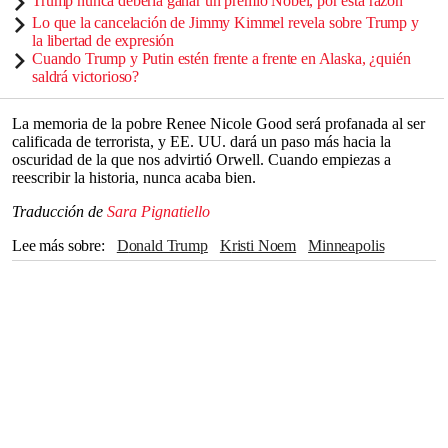
Trump nunca debería ganar un premio Nobel, por esta razón
Lo que la cancelación de Jimmy Kimmel revela sobre Trump y
la libertad de expresión
Cuando Trump y Putin estén frente a frente en Alaska, ¿quién
saldrá victorioso?
La memoria de la pobre Renee Nicole Good será profanada al ser
calificada de terrorista, y EE. UU. dará un paso más hacia la
oscuridad de la que nos advirtió Orwell. Cuando empiezas a
reescribir la historia, nunca acaba bien.
Traducción de
Sara Pignatiello
Lee más sobre
Donald Trump
Kristi Noem
Minneapolis
Kash Patel
Ucrania
Joe Biden
Mike Pence
Washington
ICE