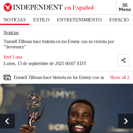
Removed from bookmarks
Menú
Close popover
Bookmark popover
NOTICIAS
ESTILO
ENTRETENIMIENTO
ESPACIO
DEPORTES
Noticias
Tramell Tillman hace historia en los Emmy con su victoria por
"Severance"
Itzel Luna
Lunes, 15 de septiembre de 2025 00:07 EDT
Tramell Tillman hace historia en los Emmy con su victoria por "
Show all
2