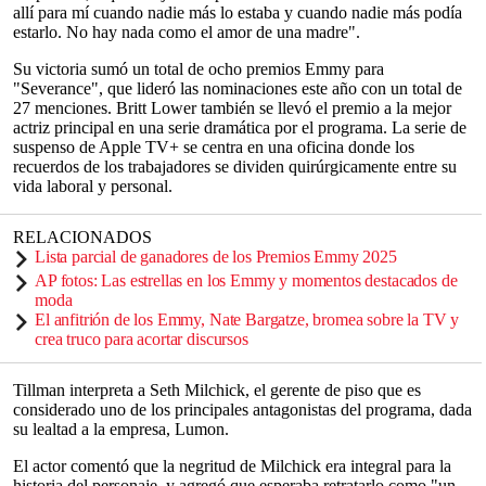
allí para mí cuando nadie más lo estaba y cuando nadie más podía
estarlo. No hay nada como el amor de una madre".
Su victoria sumó un total de ocho premios Emmy para
"Severance", que lideró las nominaciones este año con un total de
27 menciones. Britt Lower también se llevó el premio a la mejor
actriz principal en una serie dramática por el programa. La serie de
suspenso de Apple TV+ se centra en una oficina donde los
recuerdos de los trabajadores se dividen quirúrgicamente entre su
vida laboral y personal.
RELACIONADOS
Lista parcial de ganadores de los Premios Emmy 2025
AP fotos: Las estrellas en los Emmy y momentos destacados de
moda
El anfitrión de los Emmy, Nate Bargatze, bromea sobre la TV y
crea truco para acortar discursos
Tillman interpreta a Seth Milchick, el gerente de piso que es
considerado uno de los principales antagonistas del programa, dada
su lealtad a la empresa, Lumon.
El actor comentó que la negritud de Milchick era integral para la
historia del personaje, y agregó que esperaba retratarlo como "un