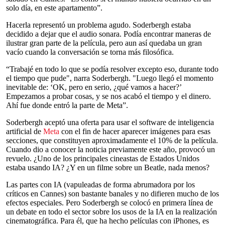
solo día, en este apartamento”.
Hacerla representó un problema agudo. Soderbergh estaba
decidido a dejar que el audio sonara. Podía encontrar maneras de
ilustrar gran parte de la película, pero aun así quedaba un gran
vacío cuando la conversación se torna más filosófica.
“Trabajé en todo lo que se podía resolver excepto eso, durante todo
el tiempo que pude", narra Soderbergh. "Luego llegó el momento
inevitable de: ‘OK, pero en serio, ¿qué vamos a hacer?’
Empezamos a probar cosas, y se nos acabó el tiempo y el dinero.
Ahí fue donde entró la parte de Meta”.
Soderbergh aceptó una oferta para usar el software de inteligencia
artificial de
Meta
con el fin de hacer aparecer imágenes para esas
secciones, que constituyen aproximadamente el 10% de la película.
Cuando dio a conocer la noticia previamente este año, provocó un
revuelo. ¿Uno de los principales cineastas de Estados Unidos
estaba usando IA? ¿Y en un filme sobre un Beatle, nada menos?
Las partes con IA (vapuleadas de forma abrumadora por los
críticos en Cannes) son bastante banales y no difieren mucho de los
efectos especiales. Pero Soderbergh se colocó en primera línea de
un debate en todo el sector sobre los usos de la IA en la realización
cinematográfica. Para él, que ha hecho películas con iPhones, es