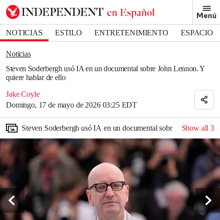
Removed from bookmarks
Menú
Close popover
Bookmark popover
NOTICIAS
ESTILO
ENTRETENIMIENTO
ESPACIO
DEPORTES
Noticias
Steven Soderbergh usó IA en un documental sobre John Lennon. Y
quiere hablar de ello
Jake Coyle
Domingo, 17 de mayo de 2026 03:25 EDT
Steven Soderbergh usó IA en un documental sobre John Lennon. Y
Show all
3