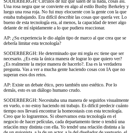
SODERBERGH: Círculos de luz que salen de la nada, cosas así.
Una rosa negra que se convierte en algo al estilo Busby Berkeley y
luego una rosa roja. No fui muy elocuente con la gente con la que
estaba trabajando. Era difícil describir las cosas que quería ver. Lo
bueno de esta tecnología era, al menos, la capacidad de tener algo
delante de mí rápidamente a lo que pudiera reaccionar.
AP: ¿Su experiencia le dio algún tipo de marco al que crea que se
debería limitar esta tecnología?
SODERBERGH: He determinado que mi regla es: tiene que ser
necesario. ¿Es esta la única manera de lograr lo que quiero ver?
¿Es realmente la mejor manera de hacerlo?. Esa es la verdadera
pregunta. Vas a ver a mucha gente haciendo cosas con IA que no
superan esos dos retos.
AP: Existe un debate ético, pero también uno estético. Por lo
demás, esto es un diálogo humano crudo.
SODERBERGH: Necesitaba una manera de seguirlos visualmente
en vuelo, o no estoy haciendo mi trabajo. Es difícil predecir cuánto
tiempo nos llevará encontrar la homeostasis con esta tecnología.
Creo que lo lograremos. Si observamos esta tecnología en el
negocio de hacer películas, cada departamento tiene o tendrá una
relación muy distinta con ella. Yo tendré una relación distinta a la
de un guionista, a la de un actor, a la del diseñador de vestuario, el