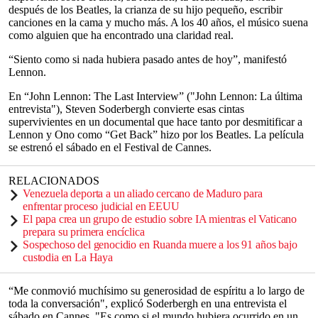
después de los Beatles, la crianza de su hijo pequeño, escribir
canciones en la cama y mucho más. A los 40 años, el músico suena
como alguien que ha encontrado una claridad real.
“Siento como si nada hubiera pasado antes de hoy”, manifestó
Lennon.
En “John Lennon: The Last Interview” ("John Lennon: La última
entrevista"), Steven Soderbergh convierte esas cintas
supervivientes en un documental que hace tanto por desmitificar a
Lennon y Ono como “Get Back” hizo por los Beatles. La película
se estrenó el sábado en el Festival de Cannes.
RELACIONADOS
Venezuela deporta a un aliado cercano de Maduro para
enfrentar proceso judicial en EEUU
El papa crea un grupo de estudio sobre IA mientras el Vaticano
prepara su primera encíclica
Sospechoso del genocidio en Ruanda muere a los 91 años bajo
custodia en La Haya
“Me conmovió muchísimo su generosidad de espíritu a lo largo de
toda la conversación", explicó Soderbergh en una entrevista el
sábado en Cannes. "Es como si el mundo hubiera ocurrido en un