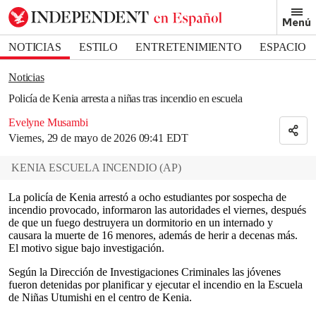
Removed from bookmarks
Menú
Close popover
Bookmark popover
NOTICIAS
ESTILO
ENTRETENIMIENTO
ESPACIO
DEPORTES
Noticias
Policía de Kenia arresta a niñas tras incendio en escuela
Evelyne Musambi
Viernes, 29 de mayo de 2026 09:41 EDT
KENIA ESCUELA INCENDIO
(
AP
)
La policía de Kenia arrestó a ocho estudiantes por sospecha de
incendio provocado, informaron las autoridades el viernes, después
de que un fuego destruyera un dormitorio en un internado y
causara la muerte de 16 menores, además de herir a decenas más.
El motivo sigue bajo investigación.
Según la Dirección de Investigaciones Criminales las jóvenes
fueron detenidas por planificar y ejecutar el incendio en la Escuela
de Niñas Utumishi en el centro de Kenia.