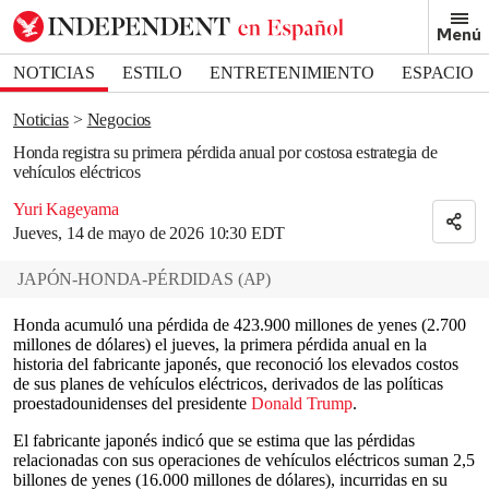
Removed from bookmarks
Menú
Close popover
Bookmark popover
NOTICIAS
ESTILO
ENTRETENIMIENTO
ESPACIO
DEPORTES
Noticias
Negocios
Honda registra su primera pérdida anual por costosa estrategia de
vehículos eléctricos
Yuri Kageyama
Jueves, 14 de mayo de 2026 10:30 EDT
JAPÓN-HONDA-PÉRDIDAS
(
AP
)
Honda acumuló una pérdida de 423.900 millones de yenes (2.700
millones de dólares) el jueves, la primera pérdida anual en la
historia del fabricante japonés, que reconoció los elevados costos
de sus planes de vehículos eléctricos, derivados de las políticas
proestadounidenses del presidente
Donald Trump
.
El fabricante japonés indicó que se estima que las pérdidas
relacionadas con sus operaciones de vehículos eléctricos suman 2,5
billones de yenes (16.000 millones de dólares), incurridas en su