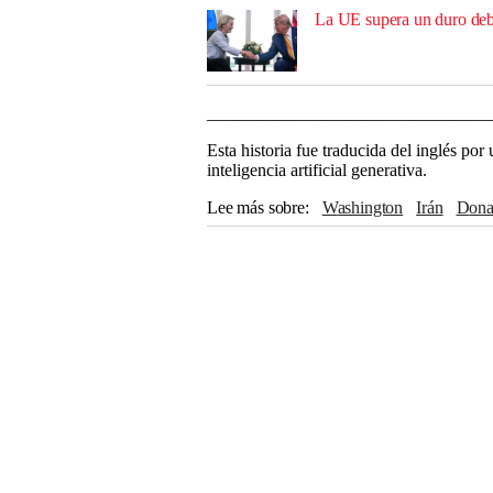
La UE supera un duro deba
________________________________
Esta historia fue traducida del inglés po
inteligencia artificial generativa.
Lee más sobre
Washington
Irán
Don