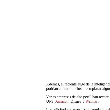
Además, el reciente auge de la inteligencia
podrían alterar o incluso reemplazar alg
Varias empresas de alto perfil han recorta
UPS,
Amazon
, Disney y
Walmart
.
Las solicitudes semanales de ayuda por 