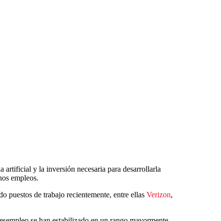
 artificial y la inversión necesaria para desarrollarla
unos empleos.
do puestos de trabajo recientemente, entre ellas
Verizon
,
desempleo se han estabilizado en un rango mayormente