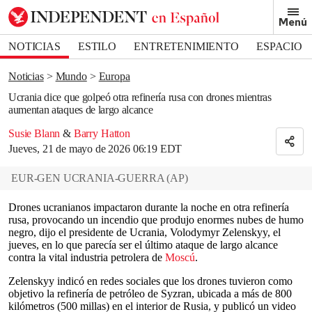
Removed from bookmarks
Menú
Close popover
Bookmark popover
NOTICIAS
ESTILO
ENTRETENIMIENTO
ESPACIO
DEPORTES
Noticias
Mundo
Europa
Ucrania dice que golpeó otra refinería rusa con drones mientras
aumentan ataques de largo alcance
Susie Blann
&
Barry Hatton
Jueves, 21 de mayo de 2026 06:19 EDT
EUR-GEN UCRANIA-GUERRA
(
AP
)
Drones ucranianos impactaron durante la noche en otra refinería
rusa, provocando un incendio que produjo enormes nubes de humo
negro, dijo el presidente de Ucrania, Volodymyr Zelenskyy, el
jueves, en lo que parecía ser el último ataque de largo alcance
contra la vital industria petrolera de
Moscú
.
Zelenskyy indicó en redes sociales que los drones tuvieron como
objetivo la refinería de petróleo de Syzran, ubicada a más de 800
kilómetros (500 millas) en el interior de Rusia, y publicó un video