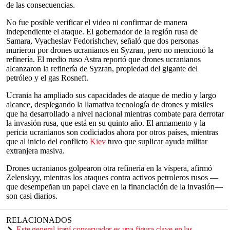
de las consecuencias.
No fue posible verificar el video ni confirmar de manera
independiente el ataque. El gobernador de la región rusa de
Samara, Vyacheslav Fedorishchev, señaló que dos personas
murieron por drones ucranianos en Syzran, pero no mencionó la
refinería. El medio ruso Astra reportó que drones ucranianos
alcanzaron la refinería de Syzran, propiedad del gigante del
petróleo y el gas Rosneft.
Ucrania ha ampliado sus capacidades de ataque de medio y largo
alcance, desplegando la llamativa tecnología de drones y misiles
que ha desarrollado a nivel nacional mientras combate para derrotar
la invasión rusa, que está en su quinto año. El armamento y la
pericia ucranianos son codiciados ahora por otros países, mientras
que al inicio del conflicto
Kiev
tuvo que suplicar ayuda militar
extranjera masiva.
Drones ucranianos golpearon otra refinería en la víspera, afirmó
Zelenskyy, mientras los ataques contra activos petroleros rusos —
que desempeñan un papel clave en la financiación de la invasión—
son casi diarios.
RELACIONADOS
Este general iraní conservador es una figura clave en las