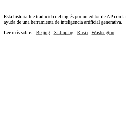
___
Esta historia fue traducida del inglés por un editor de AP con la
ayuda de una herramienta de inteligencia artificial generativa.
Lee más sobre
Beijing
Xi Jinping
Rusia
Washington
Moscú
Kremlin
Boeing
Berlín
Japón
Tokio
Bangkok
Tailandia
Hong Kong
CASA BLANCA