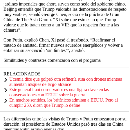
jardines imperiales que ahora sirven como sede del gobierno chino.
Beijing entendía que Trump valoraba las demostraciones de respeto
muy visibles, señaló George Chen, socio de la práctica de Gran
China de The Asia Group. “Xi sabe que esto es lo que Trump
valora: que lo traten como a un VIP, que lo respeten frente a las
cámaras”.
Con Putin, explicó Chen, Xi pasó al trasfondo. “Reafirmar el
tratado de amistad, firmar nuevos acuerdos energéticos y volver a
enfatizar su asociación ‘sin límites’”, añadió.
Similitudes y contrastes comenzaron con el programa
RELACIONADOS
Ucrania dice que golpeó otra refinería rusa con drones mientras
aumentan ataques de largo alcance
Este general iraní conservador es una figura clave en las
conversaciones con EEUU sobre la guerra
En muchos sentidos, los británicos admiran a EEUU. Pero al
cumplir 250, dicen que Trump lo define
Las diferencias entre las visitas de Trump y Putin empezaron por su
duración: el presidente de Estados Unidos pasó tres días en China,
mientras Putin estuvo apenas dos.