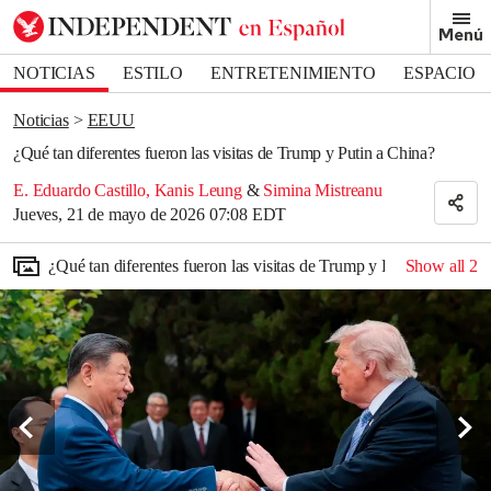
Removed from bookmarks
Menú
Close popover
Bookmark popover
NOTICIAS
ESTILO
ENTRETENIMIENTO
ESPACIO
DEPORTES
Noticias
EEUU
¿Qué tan diferentes fueron las visitas de Trump y Putin a China?
E. Eduardo Castillo
,
Kanis Leung
&
Simina Mistreanu
Jueves, 21 de mayo de 2026 07:08 EDT
¿Qué tan diferentes fueron las visitas de Trump y Putin a China?
Show all
2