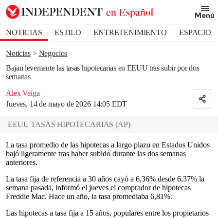
Removed from bookmarks
Menú
Close popover
Bookmark popover
NOTICIAS
ESTILO
ENTRETENIMIENTO
ESPACIO
DEPORTES
Noticias
Negocios
Bajan levemente las tasas hipotecarias en EEUU tras subir por dos
semanas
Alex Veiga
Jueves, 14 de mayo de 2026 14:05 EDT
EEUU TASAS HIPOTECARIAS
(
AP
)
La tasa promedio de las hipotecas a largo plazo en Estados Unidos
bajó ligeramente tras haber subido durante las dos semanas
anteriores.
La tasa fija de referencia a 30 años cayó a 6,36% desde 6,37% la
semana pasada, informó el jueves el comprador de hipotecas
Freddie Mac. Hace un año, la tasa promediaba 6,81%.
Las hipotecas a tasa fija a 15 años, populares entre los propietarios