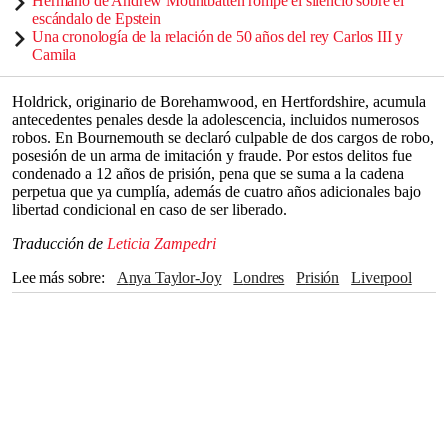
Hermano de Andrew Mountbatten rompe el silencio sobre el
escándalo de Epstein
Una cronología de la relación de 50 años del rey Carlos III y
Camila
Holdrick, originario de Borehamwood, en Hertfordshire, acumula
antecedentes penales desde la adolescencia, incluidos numerosos
robos. En Bournemouth se declaró culpable de dos cargos de robo,
posesión de un arma de imitación y fraude. Por estos delitos fue
condenado a 12 años de prisión, pena que se suma a la cadena
perpetua que ya cumplía, además de cuatro años adicionales bajo
libertad condicional en caso de ser liberado.
Traducción de
Leticia Zampedri
Lee más sobre
Anya Taylor-Joy
Londres
prisión
Liverpool
cadena perpetua