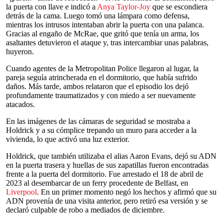
la puerta con llave e indicó a
Anya Taylor-Joy
que se escondiera
detrás de la cama. Luego tomó una lámpara como defensa,
mientras los intrusos intentaban abrir la puerta con una palanca.
Gracias al engaño de McRae, que gritó que tenía un arma, los
asaltantes detuvieron el ataque y, tras intercambiar unas palabras,
huyeron.
Cuando agentes de la Metropolitan Police llegaron al lugar, la
pareja seguía atrincherada en el dormitorio, que había sufrido
daños. Más tarde, ambos relataron que el episodio los dejó
profundamente traumatizados y con miedo a ser nuevamente
atacados.
En las imágenes de las cámaras de seguridad se mostraba a
Holdrick y a su cómplice trepando un muro para acceder a la
vivienda, lo que activó una luz exterior.
Holdrick, que también utilizaba el alias Aaron Evans, dejó su ADN
en la puerta trasera y huellas de sus zapatillas fueron encontradas
frente a la puerta del dormitorio. Fue arrestado el 18 de abril de
2023 al desembarcar de un ferry procedente de Belfast, en
Liverpool
. En un primer momento negó los hechos y afirmó que su
ADN provenía de una visita anterior, pero retiró esa versión y se
declaró culpable de robo a mediados de diciembre.