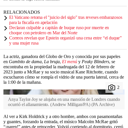
RELACIONADOS
El Vaticano retoma el "juicio del siglo" tras reveses embarazosos
para la fiscalía en apelación
Declaran culpable a capitán de buque ruso por muerte en
choque con petrolero en Mar del Norte
Correos revelan que Epstein organizó una cena entre “el duque”
y una mujer rusa
La actriz, ganadora del Globo de Oro y conocida por sus papeles
en
Gambito de dama
,
La bruja
,
El menú
y
Peaky Blinders
, se
encontraba en la propiedad la madrugada del 12 de febrero de
2023 junto a McRae y su socio musical Kane Ritchotte, cuando
escucharon cómo se rompía el vidrio de una puerta lateral, cerca de
la 1:00 de la mañana.
Anya Taylor-Joy se alojaba en una mansión de Londres cuando
ocurrió el allanamiento. (Andrew Milligan/PA)
(
PA Archive
)
Al ver a Kirk Holdrick y a otro hombre, ambos con pasamontañas
y guantes, forzando la entrada, el músico Malcolm McRae gritó
“¡paren!” antes de retroceder. Volvió corriendo al dormitorio, cerró