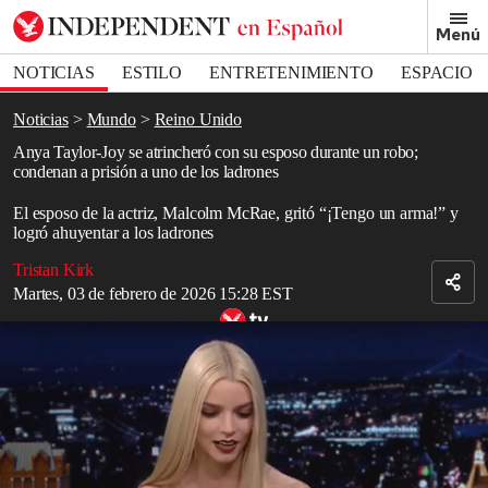
Removed from bookmarks
Menú
Close popover
Bookmark popover
NOTICIAS
ESTILO
ENTRETENIMIENTO
ESPACIO
DEPORTES
Noticias
Mundo
Reino Unido
Anya Taylor-Joy se atrincheró con su esposo durante un robo;
condenan a prisión a uno de los ladrones
El esposo de la actriz, Malcolm McRae, gritó “¡Tengo un arma!” y
logró ahuyentar a los ladrones
Tristan Kirk
Martes, 03 de febrero de 2026 15:28 EST
Anya Taylor-Joy revela cómo Jimmy Fallon le “salvó” la vida
Read in English
Un delincuente reincidente
armado
fue
condenado
a
prisión
por
intentar ingresar al dormitorio de la actriz
Anya Taylor-Joy
en una
mansión de
Londres
, donde su esposo, el músico Malcolm McRae,