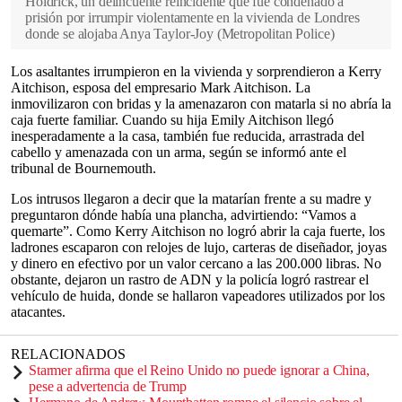
Holdrick, un delincuente reincidente que fue condenado a
prisión por irrumpir violentamente en la vivienda de Londres
donde se alojaba Anya Taylor-Joy
(
Metropolitan Police
)
Los asaltantes irrumpieron en la vivienda y sorprendieron a Kerry
Aitchison, esposa del empresario Mark Aitchison. La
inmovilizaron con bridas y la amenazaron con matarla si no abría la
caja fuerte familiar. Cuando su hija Emily Aitchison llegó
inesperadamente a la casa, también fue reducida, arrastrada del
cabello y amenazada con un arma, según se informó ante el
tribunal de Bournemouth.
Los intrusos llegaron a decir que la matarían frente a su madre y
preguntaron dónde había una plancha, advirtiendo: “Vamos a
quemarte”. Como Kerry Aitchison no logró abrir la caja fuerte, los
ladrones escaparon con relojes de lujo, carteras de diseñador, joyas
y dinero en efectivo por un valor cercano a las 200.000 libras. No
obstante, dejaron un rastro de ADN y la policía logró rastrear el
vehículo de huida, donde se hallaron vapeadores utilizados por los
atacantes.
RELACIONADOS
Starmer afirma que el Reino Unido no puede ignorar a China,
pese a advertencia de Trump