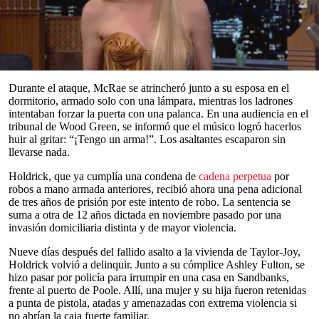
logró ahuyentar a los intrusos.
El acusado, Kirk Holdrick, de 43 años, formaba parte de un dúo de
hombres encapuchados que irrumpieron en la propiedad de lujo en
febrero de 2023. Según la fiscalía, el asalto pudo haber estado
dirigido específicamente contra los ocupantes famosos.
0
seconds
Durante el ataque, McRae se atrincheró junto a su esposa en el
of
dormitorio, armado solo con una lámpara, mientras los ladrones
0
intentaban forzar la puerta con una palanca. En una audiencia en el
seconds
tribunal de Wood Green, se informó que el músico logró hacerlos
huir al gritar: “¡Tengo un arma!”. Los asaltantes escaparon sin
llevarse nada.
Holdrick, que ya cumplía una condena de
cadena perpetua
por
robos a mano armada anteriores, recibió ahora una pena adicional
de tres años de prisión por este intento de robo. La sentencia se
suma a otra de 12 años dictada en noviembre pasado por una
invasión domiciliaria distinta y de mayor violencia.
Nueve días después del fallido asalto a la vivienda de Taylor-Joy,
Holdrick volvió a delinquir. Junto a su cómplice Ashley Fulton, se
hizo pasar por policía para irrumpir en una casa en Sandbanks,
frente al puerto de Poole. Allí, una mujer y su hija fueron retenidas
a punta de pistola, atadas y amenazadas con extrema violencia si
no abrían la caja fuerte familiar.