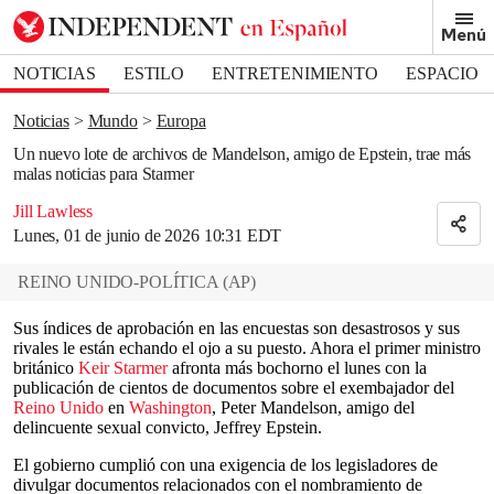
Removed from bookmarks
Menú
Close popover
Bookmark popover
NOTICIAS
ESTILO
ENTRETENIMIENTO
ESPACIO
DEPORTES
Noticias
Mundo
Europa
Un nuevo lote de archivos de Mandelson, amigo de Epstein, trae más
malas noticias para Starmer
Jill Lawless
Lunes, 01 de junio de 2026 10:31 EDT
REINO UNIDO-POLÍTICA
(
AP
)
Sus índices de aprobación en las encuestas son desastrosos y sus
rivales le están echando el ojo a su puesto. Ahora el primer ministro
británico
Keir Starmer
afronta más bochorno el lunes con la
publicación de cientos de documentos sobre el exembajador del
Reino Unido
en
Washington
, Peter Mandelson, amigo del
delincuente sexual convicto, Jeffrey Epstein.
El gobierno cumplió con una exigencia de los legisladores de
divulgar documentos relacionados con el nombramiento de