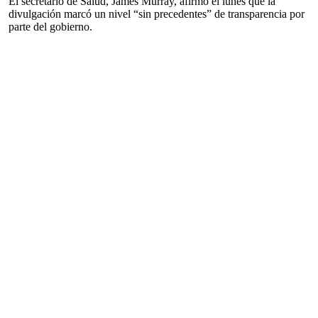
El secretario de Salud, James Murray, afirmó el lunes que la
divulgación marcó un nivel “sin precedentes” de transparencia por
parte del gobierno.