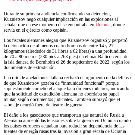
Durante su primera audiencia confirmando su detención,
Kuznietsov negó cualquier implicación en las explosiones al
señalar que en ese momento él se encontraba en
Ucrania
, donde
servía en el ejército como capitán.
Los fiscales alemanes alegan que Kuznietsov organizó y perpetró
la detonación de al menos cuatro bombas de entre 14 y 27
kilogramos (alrededor de 31 libras a 62 libras) a una profundidad
de 70 a 80 metros (230 pies a 263 pies) en el mar Báltico cerca de
la isla danesa de Bornholm el 26 de septiembre de 2022, según los
documentos de extradición.
La corte de apelaciones italiana rechazó el argumento de la defensa
de que Kuznietsov gozaba de “inmunidad funcional” porque
supuestamente cometió el ataque bajo órdenes militares, indicando
que la solicitud de extradición alemana no abordaba su papel
militar, según documentos judiciales. También subrayó que el
sabotaje ocurrió fuera del teatro de guerra.
El daño a los gasoductos que transportan gas natural de Rusia a
Alemania aumentó las tensiones sobre la guerra en Ucrania cuando
los países europeos actuaban para reducir su dependencia de las
fuentes de energía rusas tras la invasión a gran escala de Ucrania