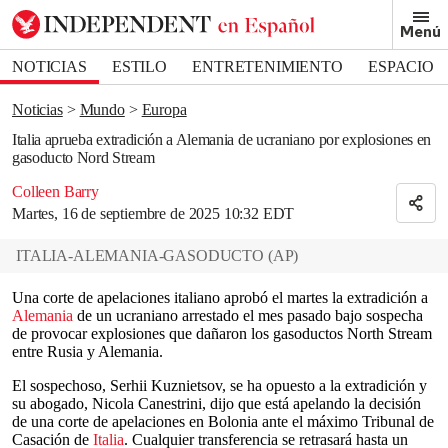
Removed from bookmarks
Menú
Close popover
Bookmark popover
NOTICIAS
ESTILO
ENTRETENIMIENTO
ESPACIO
DEPORTES
Noticias
Mundo
Europa
Italia aprueba extradición a Alemania de ucraniano por explosiones en
gasoducto Nord Stream
Colleen Barry
Martes, 16 de septiembre de 2025 10:32 EDT
ITALIA-ALEMANIA-GASODUCTO
(
AP
)
Una corte de apelaciones italiano aprobó el martes la extradición a
Alemania
de un ucraniano arrestado el mes pasado bajo sospecha
de provocar explosiones que dañaron los gasoductos North Stream
entre Rusia y Alemania.
El sospechoso, Serhii Kuznietsov, se ha opuesto a la extradición y
su abogado, Nicola Canestrini, dijo que está apelando la decisión
de una corte de apelaciones en Bolonia ante el máximo Tribunal de
Casación de
Italia
. Cualquier transferencia se retrasará hasta un