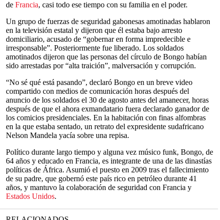
de
Francia
, casi todo ese tiempo con su familia en el poder.
Un grupo de fuerzas de seguridad gabonesas amotinadas hablaron
en la televisión estatal y dijeron que él estaba bajo arresto
domiciliario, acusado de “gobernar en forma impredecible e
irresponsable”. Posteriormente fue liberado. Los soldados
amotinados dijeron que las personas del círculo de Bongo habían
sido arrestadas por “alta traición”, malversación y corrupción.
“No sé qué está pasando”, declaró Bongo en un breve video
compartido con medios de comunicación horas después del
anuncio de los soldados el 30 de agosto antes del amanecer, horas
después de que el ahora exmandatario fuera declarado ganador de
los comicios presidenciales. En la habitación con finas alfombras
en la que estaba sentado, un retrato del expresidente sudafricano
Nelson Mandela yacía sobre una repisa.
Político durante largo tiempo y alguna vez músico funk, Bongo, de
64 años y educado en Francia, es integrante de una de las dinastías
políticas de África. Asumió el puesto en 2009 tras el fallecimiento
de su padre, que gobernó este país rico en petróleo durante 41
años, y mantuvo la colaboración de seguridad con Francia y
Estados Unidos
.
RELACIONADOS