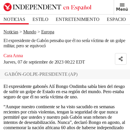
Removed from bookmarks
Menú
Close popover
Bookmark popover
NOTICIAS
ESTILO
ENTRETENIMIENTO
ESPACIO
DEPORTES
Noticias
Mundo
Europa
El expresidente de Gabón pensaba que él no sería víctima de un golpe
militar, pero se equivocó
Cara Anna
Jueves, 07 de septiembre de 2023 00:22 EDT
GABÓN-GOLPE-PRESIDENTE
(
AP
)
El expresidente gabonés Alí Bongo Ondimba sabía bien del riesgo
de sufrir un golpe de Estado en esa región del mundo. Pero estaba
seguro de que él no sería víctima de uno.
“Aunque nuestro continente se ha visto sacudido en semanas
recientes por crisis violentas, tengan la seguridad de que nunca
permitiré que ustedes y nuestro país Gabón sean rehenes de
intentos de desestabilización. Nunca”, declaró Bongo en agosto, al
conmemorar la nación africana 60 años de haberse independizado