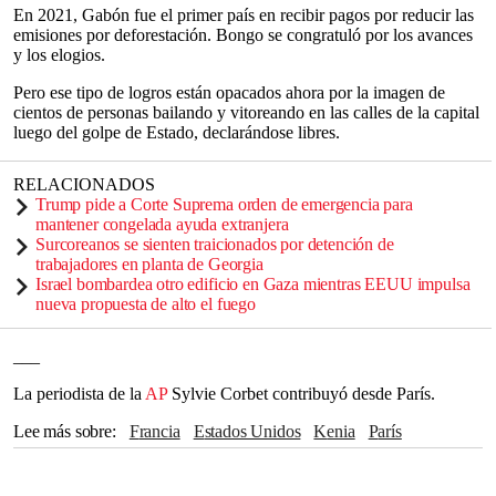
En 2021, Gabón fue el primer país en recibir pagos por reducir las
emisiones por deforestación. Bongo se congratuló por los avances
y los elogios.
Pero ese tipo de logros están opacados ahora por la imagen de
cientos de personas bailando y vitoreando en las calles de la capital
luego del golpe de Estado, declarándose libres.
RELACIONADOS
Trump pide a Corte Suprema orden de emergencia para
mantener congelada ayuda extranjera
Surcoreanos se sienten traicionados por detención de
trabajadores en planta de Georgia
Israel bombardea otro edificio en Gaza mientras EEUU impulsa
nueva propuesta de alto el fuego
___
La periodista de la
AP
Sylvie Corbet contribuyó desde París.
Lee más sobre
Francia
Estados Unidos
Kenia
París
Nelson Mandela
Camerún
Emmanuel Macron
Naciones Unidas
Marruecos
Banco Mundial